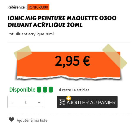
Référence :
IONIC-0300
IONIC MIG PEINTURE MAQUETTE 0300
DILUANT ACRYLIQUE 20ML
Pot Diluant acrylique 20ml.
2,95 €
Disponible
Il reste
14
articles
-
+
AJOUTER AU PANIER
Ajouter à ma liste