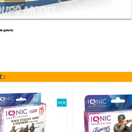
de galerie
 :
NEW