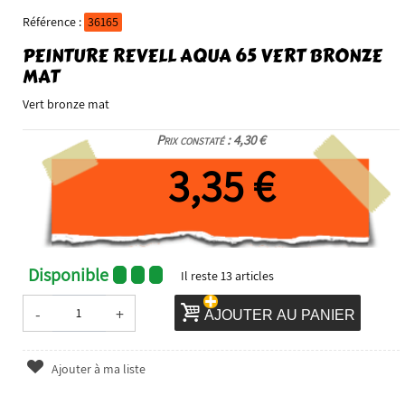
Référence :
36165
PEINTURE REVELL AQUA 65 VERT BRONZE
MAT
Vert bronze mat
Prix constaté : 4,30 €
3,35 €
Disponible
Il reste
13
articles
-
+
AJOUTER AU PANIER
Ajouter à ma liste