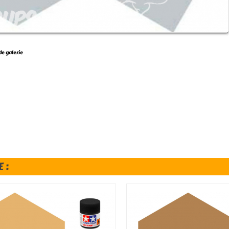
de galerie
 :