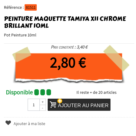
Référence :
81511
PEINTURE MAQUETTE TAMIYA X11 CHROME
BRILLANT 10ML
Pot Peinture 10ml
Prix constaté : 3,40 €
2,80 €
Disponible
Il reste
+ de 20
articles
+
AJOUTER AU PANIER
-
Ajouter à ma liste