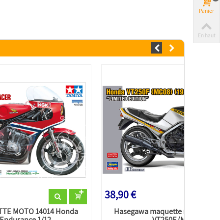
Panier
En haut
38,90 €
TTE MOTO 14014 Honda
Hasegawa maquette moto 2176
Endurance 1/12
VT250F (MC08)...