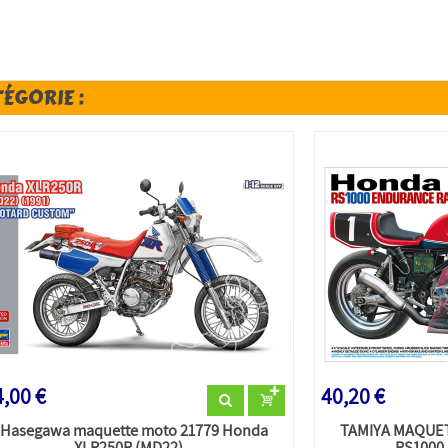
TÉGORIE :
,00 €
40,20 €
Hasegawa maquette moto 21779 Honda
TAMIYA MAQUE
XLR250R (MD22)...
RS1000 