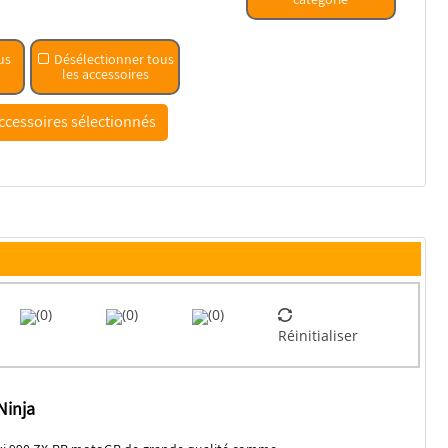
us
Désélectionner tous
les accessoires
(0)
(0)
(0)
Réinitialiser
Ninja