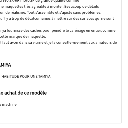
ki 990 ZX-RR motoGP de grande qualité comme
Une maquettes très agréable à monter. Beaucoup de détails
ion de réalisme. Tout s'assemble et s'ajuste sans problèmes.
'il y a trop de décalcomanies à mettre sur des surfaces qui ne sont
miya fournisse des caches pour peindre le carénage en entier, comme
ec cette marque de maquette.
 faut avoir dans sa vitrine et je la conseille vivement aux amateurs de
AMIYA
'HABITUDE POUR UNE TAMIYA
e achat de ce modèle
e machine