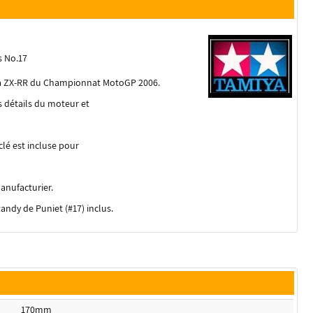
s No.17
nja ZX-RR du Championnat MotoGP 2006.
s détails du moteur et
lé est incluse pour
anufacturier.
andy de Puniet (#17) inclus.
170mm