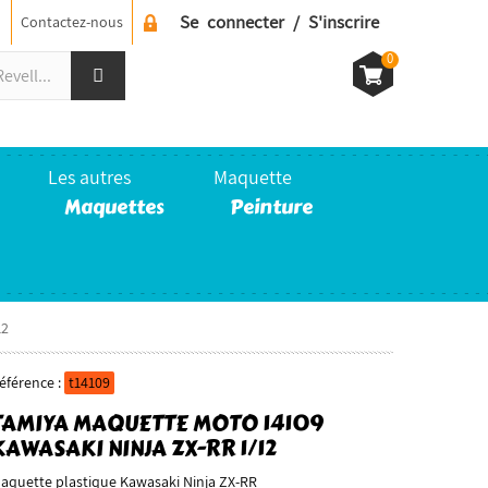
Se connecter / S'inscrire
Contactez-nous
0
Les autres
Maquette
Maquettes
Peinture
12
éférence :
t14109
TAMIYA MAQUETTE MOTO 14109
KAWASAKI NINJA ZX-RR 1/12
aquette plastique Kawasaki Ninja ZX-RR