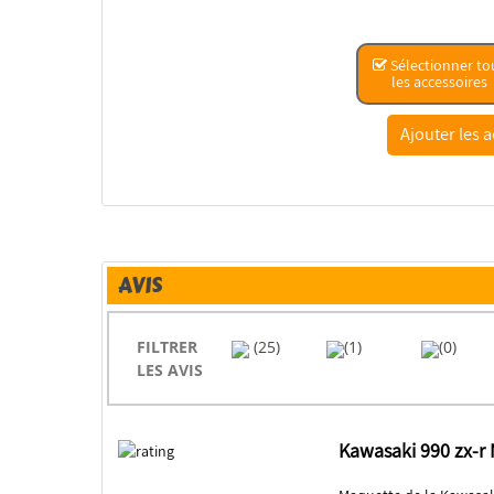
Sélectionner to
les accessoires
AVIS
FILTRER
(25)
(1)
(0)
LES AVIS
Kawasaki 990 zx-r 