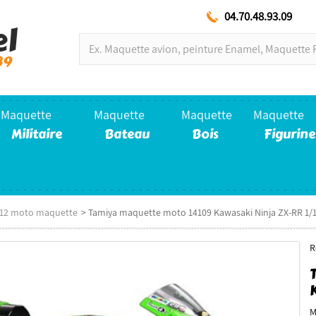
04.70.48.93.09
Maquette
Maquette
Maquette
Maquette
Militaire
Bateau
Bois
Figurine
/12 moto maquette
>
Tamiya maquette moto 14109 Kawasaki Ninja ZX-RR 1/
R
M