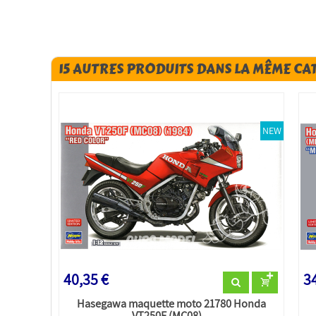
15 AUTRES PRODUITS DANS LA MÊME CA
NEW
40,35 €
34
Hasegawa maquette moto 21780 Honda
VT250F (MC08)...