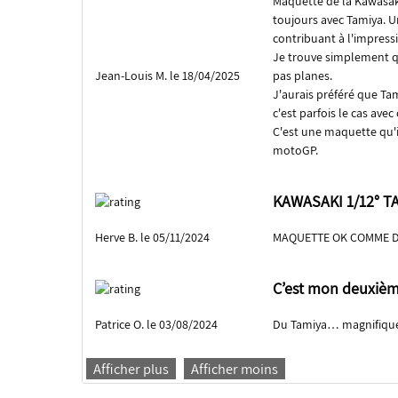
Maquette de la Kawasa
toujours avec Tamiya. 
contribuant à l'impress
Je trouve simplement qu
Jean-Louis M. le 18/04/2025
pas planes.
J'aurais préféré que Ta
c'est parfois le cas av
C'est une maquette qu'il
motoGP.
KAWASAKI 1/12° T
Herve B. le 05/11/2024
MAQUETTE OK COMME D
C’est mon deuxièm
Patrice O. le 03/08/2024
Du Tamiya… magnifiqu
Afficher plus
Afficher moins