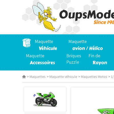
Maquette
Maquette
Véhicule
avion / Hélico
Maquette
Briques
Fin de
Accessoires
Puzzle
Rayon
>
Maquettes
>
Maquette véhicule
>
Maquettes Motos
>
1