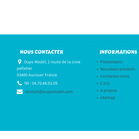
NOUS CONTACTER
INFORMATIONS
Oups Model, 1 route de la croix
»
Promotions
pelletier
»
Nouveaux produits
03460 Aurouer France
»
Contactez-nous
Tél :
04.70.48.93.09
»
C.G.V.
»
A propos
contact@oupsmodel.com
»
sitemap