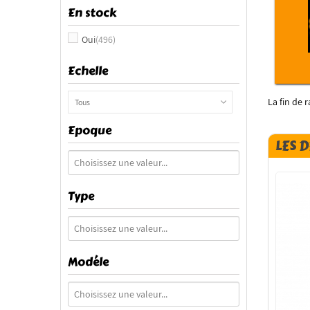
En stock
Oui
(496)
Echelle
La fin de
Tous
Epoque
LES 
Type
Modéle