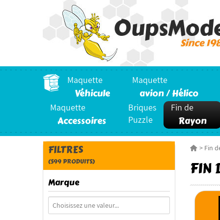
Maquette
Maquette
Véhicule
avion / Hélico
Maquette
Briques
Fin de
Accessoires
Puzzle
Rayon
FILTRES
>
Fin d
(599 PRODUITS)
FIN
Marque