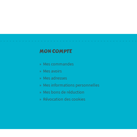
MON COMPTE
»
Mes commandes
»
Mes avoirs
»
Mes adresses
»
Mes informations personnelles
»
Mes bons de réduction
»
Révocation des cookies