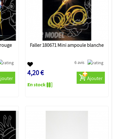
 rouge
Faller 180671 Mini ampoule blanche
6 avis
4,20 €
jouter
Ajouter