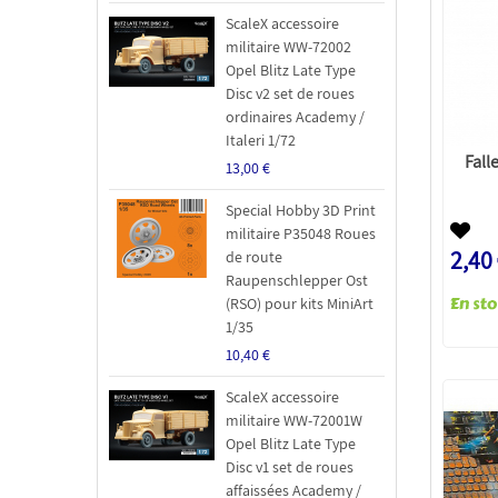
ScaleX accessoire
militaire WW-72002
Opel Blitz Late Type
Disc v2 set de roues
ordinaires Academy /
Italeri 1/72
Fall
13,00 €
Special Hobby 3D Print
militaire P35048 Roues
2,40
de route
Raupenschlepper Ost
(RSO) pour kits MiniArt
1/35
10,40 €
ScaleX accessoire
militaire WW-72001W
Opel Blitz Late Type
Disc v1 set de roues
affaissées Academy /