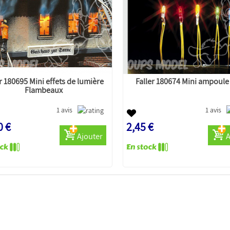
r 180695 Mini effets de lumière
Faller 180674 Mini ampoule
Flambeaux
1 avis
1 avis
0 €
2,45 €
Ajouter
A