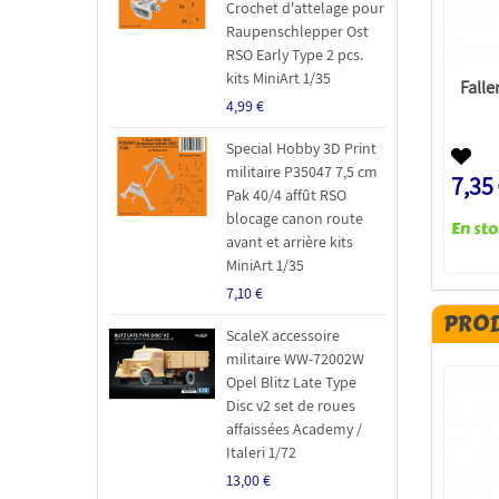
Crochet d'attelage pour
Raupenschlepper Ost
RSO Early Type 2 pcs.
kits MiniArt 1/35
Falle
4,99 €
Special Hobby 3D Print
militaire P35047 7,5 cm
7,35
Pak 40/4 affût RSO
blocage canon route
avant et arrière kits
MiniArt 1/35
7,10 €
PROD
ScaleX accessoire
militaire WW-72002W
Opel Blitz Late Type
Disc v2 set de roues
affaissées Academy /
Italeri 1/72
13,00 €