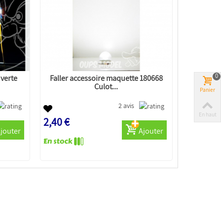
0
 verte
Faller accessoire maquette 180668
Culot...
Panier
2 avis
En haut
2,40 €
jouter
Ajouter