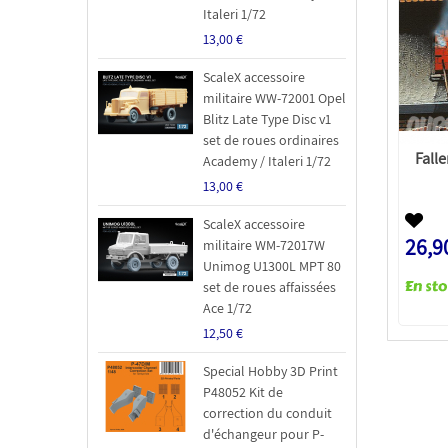
Italeri 1/72
13,00 €
ScaleX accessoire
militaire WW-72001 Opel
Blitz Late Type Disc v1
set de roues ordinaires
Falle
Academy / Italeri 1/72
13,00 €
ScaleX accessoire
26,9
militaire WM-72017W
Unimog U1300L MPT 80
set de roues affaissées
Ace 1/72
12,50 €
Special Hobby 3D Print
P48052 Kit de
correction du conduit
d'échangeur pour P-