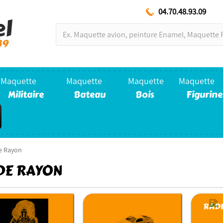
04.70.48.93.09
Maquette
Maquette
Maquette
Maquette
Militaire
Bateau
Bois
Figurine
e Rayon
 DE RAYON
RAD