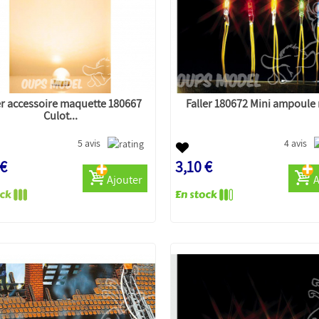
er accessoire maquette 180667
Faller 180672 Mini ampoule
Culot...
5 avis
4 avis
 €
3,10 €
Ajouter
A