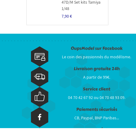
47D/M Set kits Tamiya
1/48
7,90 €
OupsModel sur Facebook
Le coin des passionnés du modélisme.
Livraison gratuite 24h
A partir de 99€.
Service client
04 70 42 67 92 ou 04 70 48 93 09.
Paiements sécurisés
CB, Paypal, BNP Paribas...
Stock réel