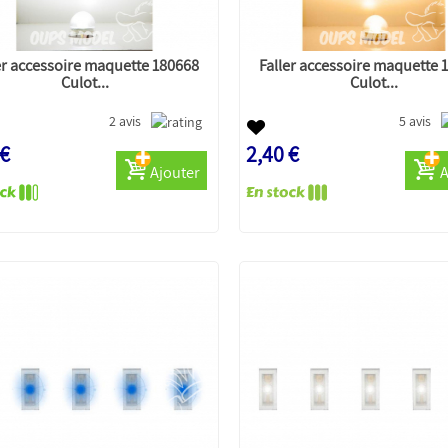
er accessoire maquette 180668
Faller accessoire maquette 
Culot...
Culot...
2 avis
5 avis
 €
2,40 €
Ajouter
A