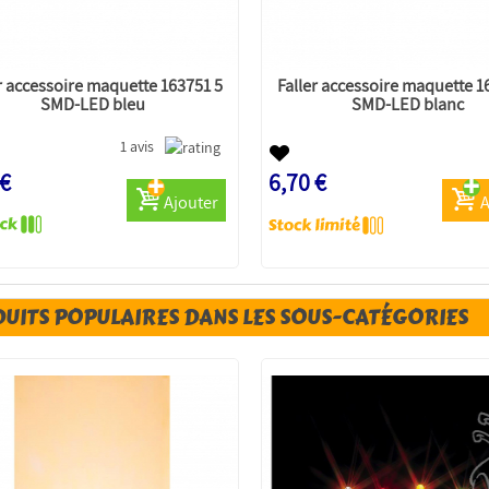
r accessoire maquette 163751 5
Faller accessoire maquette 1
SMD-LED bleu
SMD-LED blanc
1 avis
 €
6,70 €
Ajouter
A
UITS POPULAIRES DANS LES SOUS-CATÉGORIES