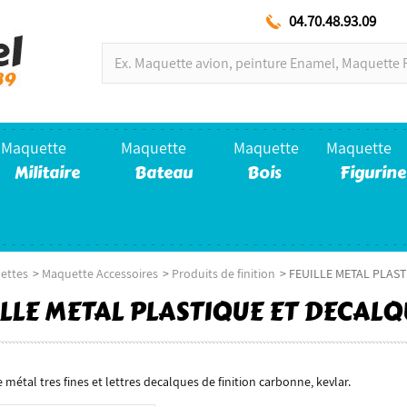
04.70.48.93.09
Maquette
Maquette
Maquette
Maquette
Militaire
Bateau
Bois
Figurine
ettes
>
Maquette Accessoires
>
Produits de finition
>
FEUILLE METAL PLAS
ILLE METAL PLASTIQUE ET DECAL
e métal tres fines et lettres decalques de finition carbonne, kevlar.