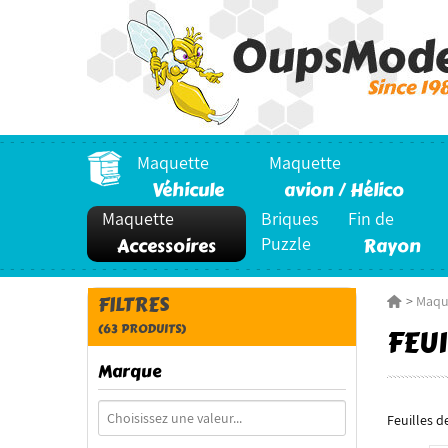
Maquette
Maquette
Véhicule
avion / Hélico
Maquette
Briques
Fin de
Accessoires
Puzzle
Rayon
FILTRES
>
Maqu
(63 PRODUITS)
FEU
Marque
Feuilles d