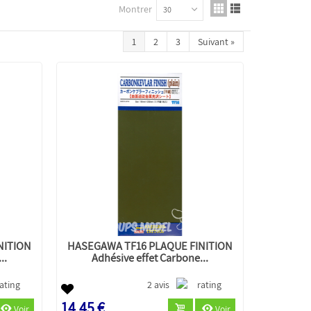
Montrer
30
1
2
3
Suivant
»
NITION
HASEGAWA TF16 PLAQUE FINITION
..
Adhésive effet Carbone...
2 avis
14,45 €
Voir
Voir