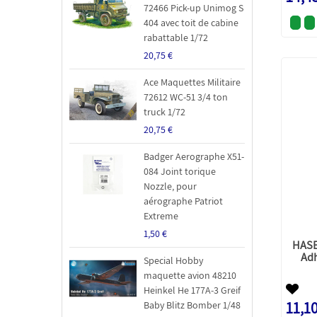
72466 Pick-up Unimog S
404 avec toit de cabine
rabattable 1/72
20,75 €
Ace Maquettes Militaire
72612 WC-51 3/4 ton
truck 1/72
20,75 €
Badger Aerographe X51-
084 Joint torique
Nozzle, pour
aérographe Patriot
Extreme
1,50 €
HASE
Adh
Special Hobby
maquette avion 48210
Heinkel He 177A-3 Greif
11,10
Baby Blitz Bomber 1/48