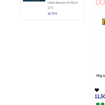
Little Warrior HI-TECH
1/72
18,70 €
Mig a
11,5