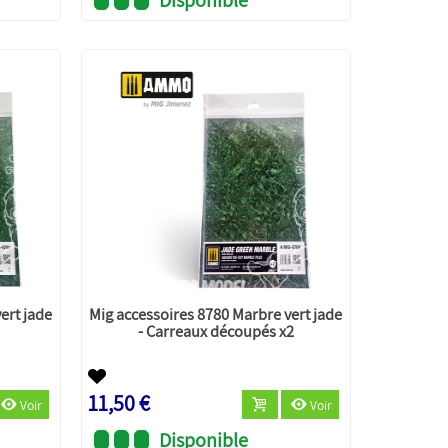
ert jade
Mig accessoires 8780 Marbre vert jade
- Carreaux découpés x2
11,50 €
Voir
Voir
Disponible