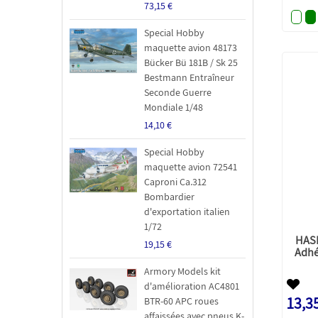
73,15 €
Special Hobby
maquette avion 48173
Bücker Bü 181B / Sk 25
Bestmann Entraîneur
Seconde Guerre
Mondiale 1/48
14,10 €
Special Hobby
maquette avion 72541
Caproni Ca.312
Bombardier
d'exportation italien
1/72
HAS
19,15 €
Adhé
Armory Models kit
d'amélioration AC4801
13,3
BTR-60 APC roues
affaissées avec pneus K-