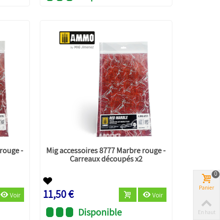
rouge -
Mig accessoires 8777 Marbre rouge -
Carreaux découpés x2
0
Panier
11,50 €
Voir
Voir
Disponible
En haut