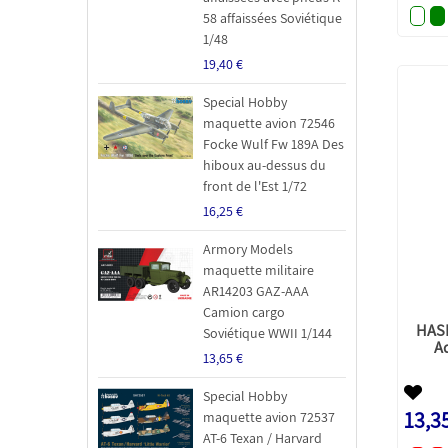
58 affaissées Soviétique
1/48
19,40 €
Special Hobby
maquette avion 72546
Focke Wulf Fw 189A Des
hiboux au-dessus du
front de l'Est 1/72
16,25 €
Armory Models
maquette militaire
AR14203 GAZ-AAA
Camion cargo
HAS
Soviétique WWII 1/144
A
13,65 €
Special Hobby
13,3
maquette avion 72537
AT-6 Texan / Harvard