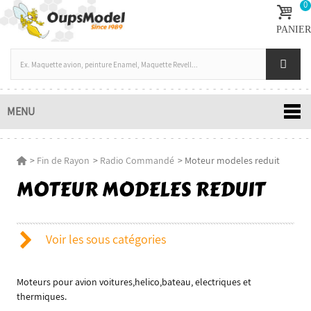
0
PANIER
MENU
>
Fin de Rayon
>
Radio Commandé
>
Moteur modeles reduit
MOTEUR MODELES REDUIT
Voir les sous catégories
Moteurs pour avion voitures,helico,bateau, electriques et
thermiques.