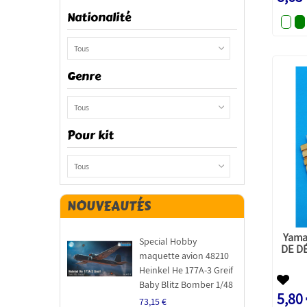
Nationalité
Tous
Genre
Tous
Pour kit
Tous
NOUVEAUTÉS
Yam
Special Hobby
DE D
maquette avion 48210
Heinkel He 177A-3 Greif
Baby Blitz Bomber 1/48
5,80
73,15 €