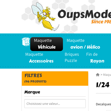
Maquette
Maquette
Véhicule
avion / Hélico
Maquette
Briques
Fin de
Accessoires
Puzzle
Rayon
FILTRES
>
Maqu
(96 PRODUITS)
1/24
Marque
Decalques 