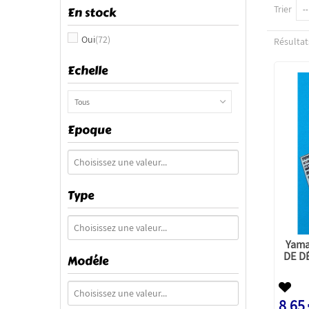
Trier
En stock
--
Oui
(72)
Résultats
Echelle
Tous
Epoque
Type
Yam
DE D
Modéle
8,65