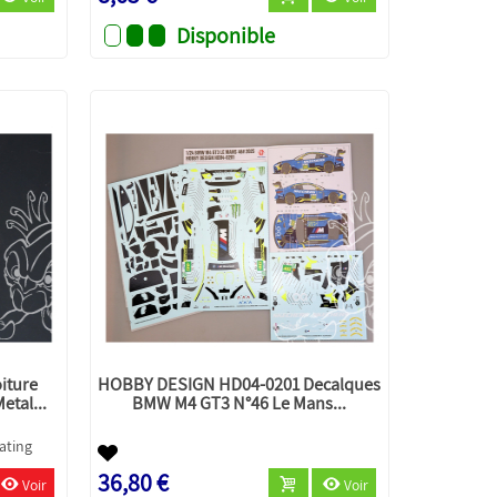
Disponible
iture
HOBBY DESIGN HD04-0201 Decalques
etal...
BMW M4 GT3 N°46 Le Mans...
36,80 €
Voir
Voir