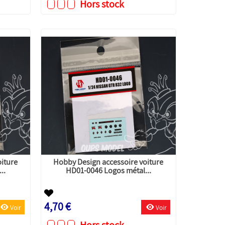
Hors stock
oiture
Hobby Design accessoire voiture
..
HD01-0046 Logos métal...
4,70 €
Voir
Voir
Hors stock