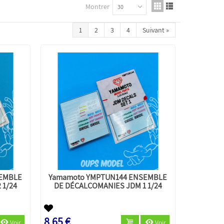
Montrer
30
1
2
3
4
Suivant
»
SEMBLE
Yamamoto YMPTUN144 ENSEMBLE
 1/24
DE DÉCALCOMANIES JDM 1 1/24
8,65 €
Voir
Voir