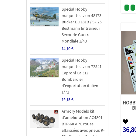
Special Hobby
maquette avion 48173
Bücker Bü 181B / Sk 25
Bestmann Entraîneur
Seconde Guerre
Mondiale 1/48
14,10 €
Special Hobby
maquette avion 72541
Caproni Ca.312
Bombardier
d'exportation italien
1/72
19,15 €
HOBBY
B
Armory Models kit
d'amélioration AC4801
BTR-60 APC roues
36,8
affaissées avec pneus K-