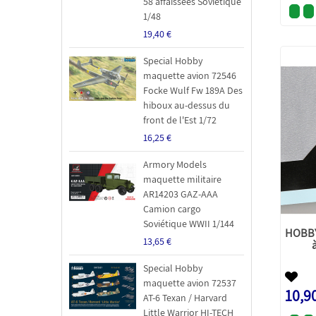
58 affaissées Soviétique
1/48
19,40 €
Special Hobby
maquette avion 72546
Focke Wulf Fw 189A Des
hiboux au-dessus du
front de l'Est 1/72
16,25 €
Armory Models
maquette militaire
AR14203 GAZ-AAA
Camion cargo
Soviétique WWII 1/144
HOBBY
13,65 €
Special Hobby
maquette avion 72537
10,9
AT-6 Texan / Harvard
Little Warrior HI-TECH