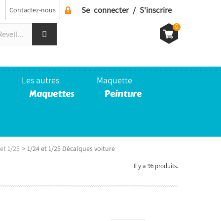
Se connecter / S'inscrire
Contactez-nous
0
Les autres
Maquette
Maquettes
Peinture
et 1/25
>
1/24 et 1/25 Décalques voiture
Il y a 96 produits.