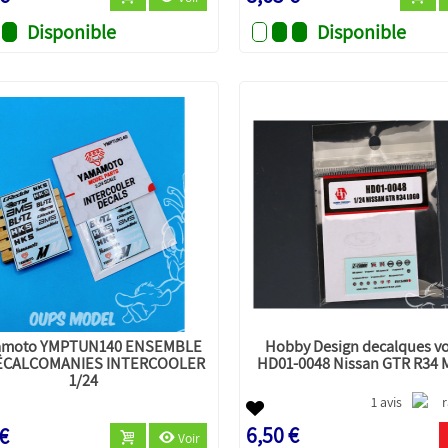
Disponible
Disponible
amoto YMPTUN140 ENSEMBLE
Hobby Design decalques vo
ÉCALCOMANIES INTERCOOLER
HD01-0048 Nissan GTR R34 M
1/24
1 avis
6,50 €
 €
Voir