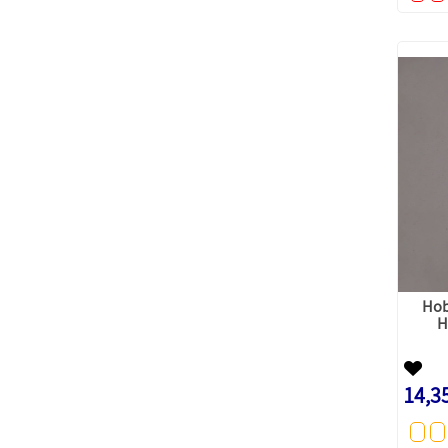
Hob
H
14,3