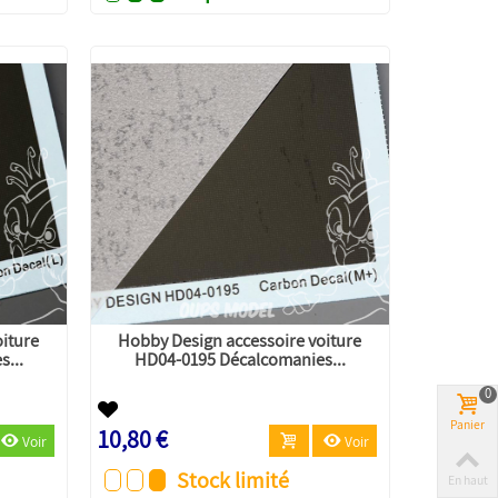
oiture
Hobby Design accessoire voiture
...
HD04-0195 Décalcomanies...
0
Panier
10,80 €
Voir
Voir
Stock limité
En haut