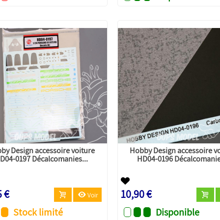
by Design accessoire voiture
Hobby Design accessoire v
D04-0197 Décalcomanies...
HD04-0196 Décalcomanies
5 €
10,90 €
Voir
Stock limité
Disponible