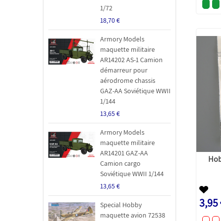
1/72
18,70 €
Armory Models
maquette militaire
AR14202 AS-1 Camion
démarreur pour
aérodrome chassis
GAZ-AA Soviétique WWII
1/144
13,65 €
Armory Models
maquette militaire
AR14201 GAZ-AA
Hob
Camion cargo
Soviétique WWII 1/144
13,65 €
3,95
Special Hobby
maquette avion 72538