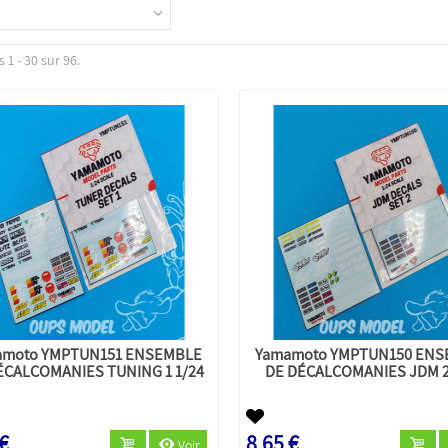
 1 - 30 sur 96.
amoto YMPTUN151 ENSEMBLE
Yamamoto YMPTUN150 EN
ÉCALCOMANIES TUNING 1 1/24
DE DÉCALCOMANIES JDM 2
 €
8,65 €
Voir