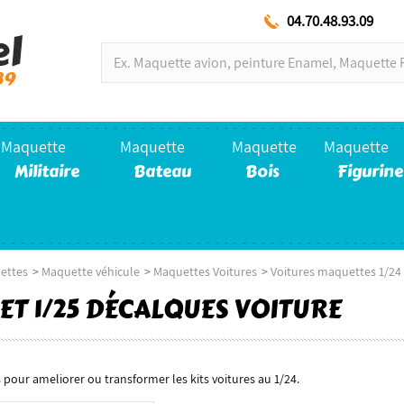
04.70.48.93.09
Maquette
Maquette
Maquette
Maquette
Militaire
Bateau
Bois
Figurine
ettes
>
Maquette véhicule
>
Maquettes Voitures
>
Voitures maquettes 1/24 
 ET 1/25 DÉCALQUES VOITURE
pour ameliorer ou transformer les kits voitures au 1/24.