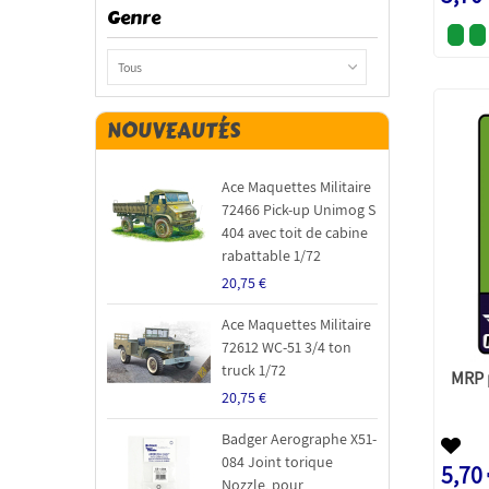
Genre
Tous
NOUVEAUTÉS
Ace Maquettes Militaire
72466 Pick-up Unimog S
404 avec toit de cabine
rabattable 1/72
20,75 €
Ace Maquettes Militaire
72612 WC-51 3/4 ton
truck 1/72
MRP 
20,75 €
Badger Aerographe X51-
084 Joint torique
5,70
Nozzle, pour