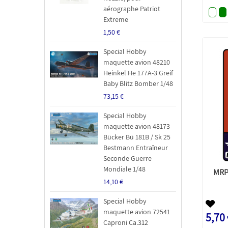
aérographe Patriot
Extreme
1,50 €
Special Hobby
maquette avion 48210
Heinkel He 177A-3 Greif
Baby Blitz Bomber 1/48
73,15 €
Special Hobby
maquette avion 48173
Bücker Bü 181B / Sk 25
Bestmann Entraîneur
Seconde Guerre
Mondiale 1/48
MRP
14,10 €
Special Hobby
maquette avion 72541
5,70
Caproni Ca.312