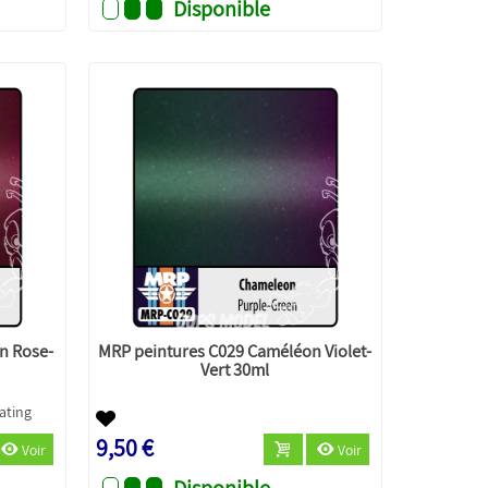
Disponible
n Rose-
MRP peintures C029 Caméléon Violet-
Vert 30ml
9,50 €
Voir
Voir
Disponible