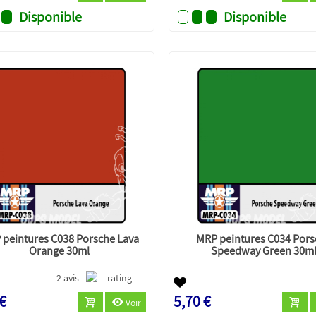
Disponible
Disponible
 peintures C038 Porsche Lava
MRP peintures C034 Pors
Orange 30ml
Speedway Green 30m
2 avis
 €
5,70 €
Voir