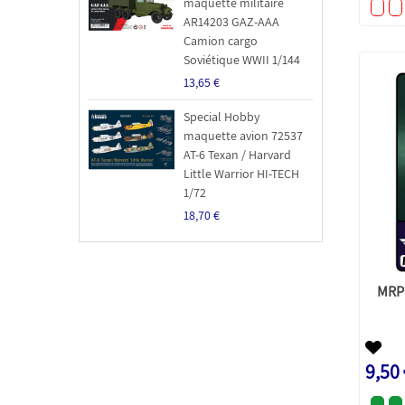
maquette militaire
AR14203 GAZ-AAA
Camion cargo
Soviétique WWII 1/144
13,65 €
Special Hobby
maquette avion 72537
AT-6 Texan / Harvard
Little Warrior HI-TECH
1/72
18,70 €
MRP 
9,50