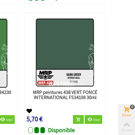
S34230
MRP peintures 438 VERT FONCÉ
INTERNATIONAL FS34108 30ml
0
Panier
5,70 €
Voir
Voir
Disponible
En haut