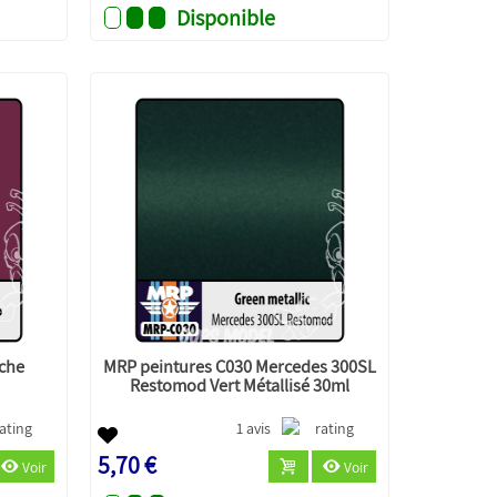
Disponible
che
MRP peintures C030 Mercedes 300SL
Restomod Vert Métallisé 30ml
1 avis
5,70 €
Voir
Voir