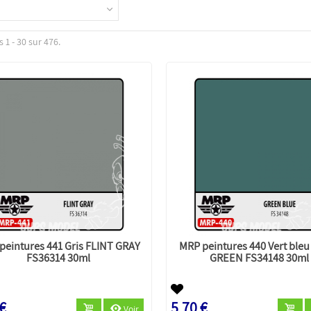
 1 - 30 sur 476.
peintures 441 Gris FLINT GRAY
MRP peintures 440 Vert bleu
FS36314 30ml
GREEN FS34148 30ml
 €
5,70 €
Voir