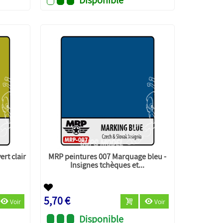
rt clair
MRP peintures 007 Marquage bleu -
Insignes tchèques et...
5,70 €
Voir
Voir
Disponible