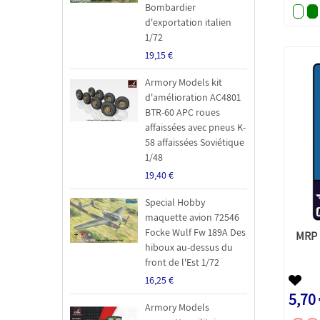
Bombardier
d'exportation italien
1/72
19,15 €
Armory Models kit
d'amélioration AC4801
BTR-60 APC roues
affaissées avec pneus K-
58 affaissées Soviétique
1/48
19,40 €
Special Hobby
maquette avion 72546
Focke Wulf Fw 189A Des
MRP 
hiboux au-dessus du
front de l'Est 1/72
16,25 €
5,70
Armory Models