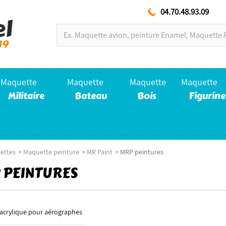
04.70.48.93.09
Maquette
Maquette
Maquette
Maquette
Militaire
Bateau
Bois
Figurine
ettes
>
Maquette peinture
>
MR Paint
>
MRP peintures
 PEINTURES
 acrylique pour aérographes