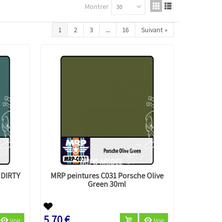
Montrer
30
1
2
3
...
16
Suivant
»
 DIRTY
MRP peintures C031 Porsche Olive
Green 30ml
5,70 €
Voir
Voir