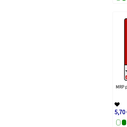
MRP p
5,70