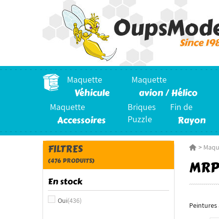
Maquette
Maquette
Véhicule
avion / Hélico
Maquette
Briques
Fin de
Accessoires
Puzzle
Rayon
FILTRES
>
Maqu
(476 PRODUITS)
MRP
En stock
Oui
(436)
Peintures