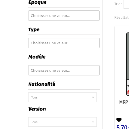
Epoque
Trier
--
Résultats
Type
Modéle
Nationalité
Tous
MRP 
Version
Tous
5,70