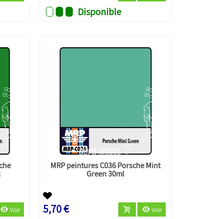
Disponible
che
MRP peintures C036 Porsche Mint
l
Green 30ml
5,70 €
Voir
Voir