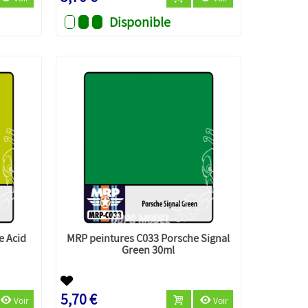
Disponible
e Acid
MRP peintures C033 Porsche Signal
Green 30ml
5,70 €
Voir
Voir