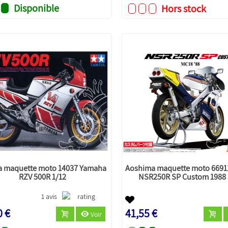
Disponible
Hors stock
a maquette moto 14037 Yamaha
Aoshima maquette moto 6691
RZV 500R 1/12
NSR250R SP Custom 1988 
1 avis
0 €
41,55 €
Voir