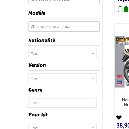
Modéle
Nationalité
Tous
Version
Tous
Genre
Has
Tous
Ho
Pour kit
38,9
Tous