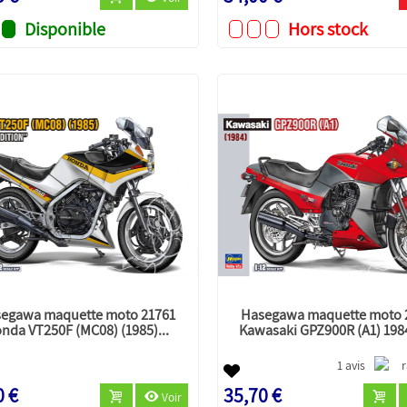
Disponible
Hors stock
egawa maquette moto 21761
Hasegawa maquette moto 
nda VT250F (MC08) (1985)...
Kawasaki GPZ900R (A1) 198
1 avis
0 €
35,70 €
Voir