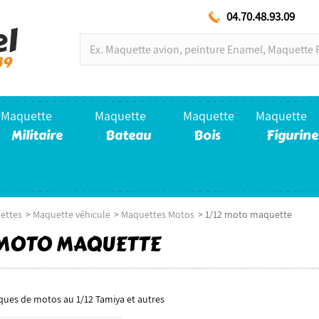
04.70.48.93.09
Maquette
Maquette
Maquette
Maquette
Militaire
Bateau
Bois
Figurine
ettes
>
Maquette véhicule
>
Maquettes Motos
>
1/12 moto maquette
2 MOTO MAQUETTE
iques de motos au 1/12 Tamiya et autres