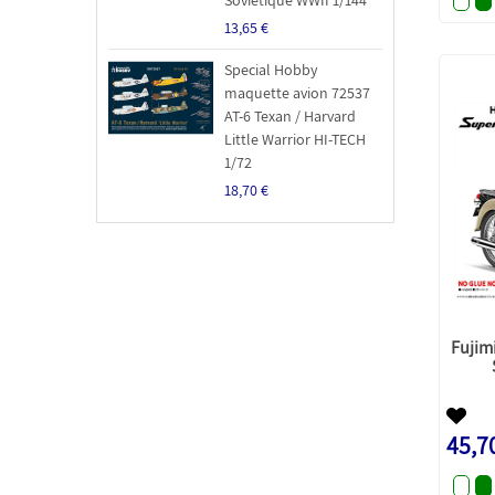
13,65 €
Special Hobby
maquette avion 72537
AT-6 Texan / Harvard
Little Warrior HI-TECH
1/72
18,70 €
Fujim
45,7