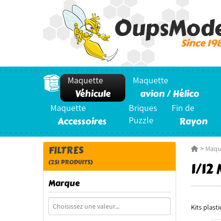
Maquette
Maquette
Véhicule
avion / Hélico
Maquette
Briques
Fin de
Accessoires
Puzzle
Rayon
FILTRES
>
Maqu
(251 PRODUITS)
1/1
Marque
Kits plast