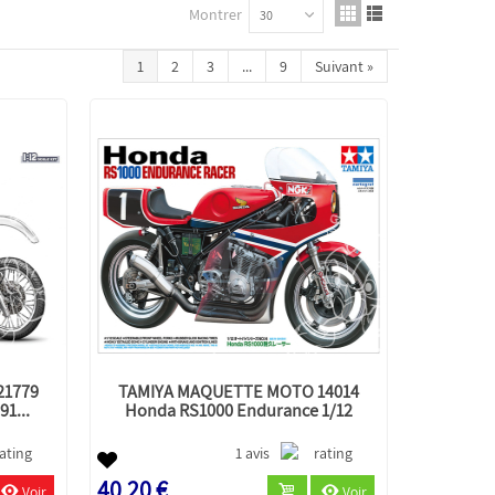
Montrer
30
1
2
3
...
9
Suivant
»
21779
TAMIYA MAQUETTE MOTO 14014
1...
Honda RS1000 Endurance 1/12
1 avis
40,20 €
Voir
Voir