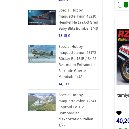
Special Hobby
maquette avion 48210
Heinkel He 177A-3 Greif
Baby Blitz Bomber 1/48
73,15 €
Special Hobby
maquette avion 48173
Bücker Bü 181B / Sk 25
Bestmann Entraîneur
Seconde Guerre
Mondiale 1/48
14,10 €
tamiy
Special Hobby
maquette avion 72541
Caproni Ca.312
Bombardier
d'exportation italien
40,2
1/72