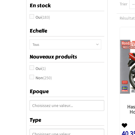
Trier
En stock
--
Oui
(183)
Résultats
Echelle
Tous
Nouveaux produits
Oui
(1)
Non
(250)
Epoque
Has
Ho
Type
40,3