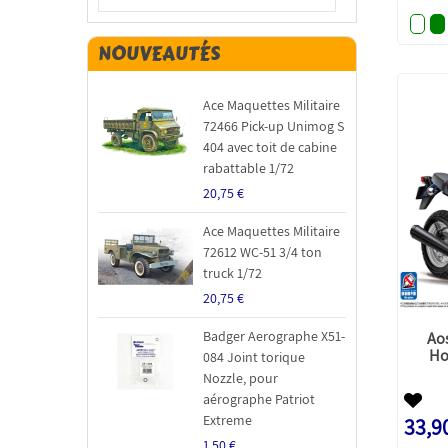
NOUVEAUTÉS
Ace Maquettes Militaire
72466 Pick-up Unimog S
404 avec toit de cabine
rabattable 1/72
20,75 €
Ace Maquettes Militaire
72612 WC-51 3/4 ton
truck 1/72
20,75 €
Badger Aerographe X51-
Ao
Ho
084 Joint torique
Nozzle, pour
aérographe Patriot
Extreme
33,9
1,50 €