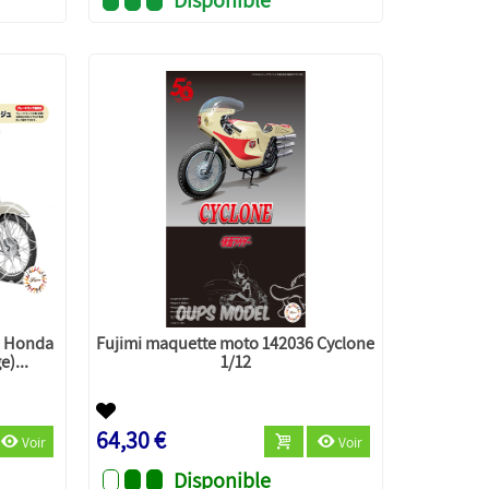
5 Honda
Fujimi maquette moto 142036 Cyclone
e)...
1/12
64,30 €
Voir
Voir
Disponible