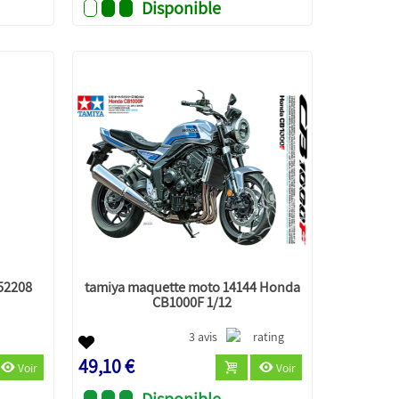
Disponible
52208
tamiya maquette moto 14144 Honda
CB1000F 1/12
3 avis
49,10 €
Voir
Voir
Disponible