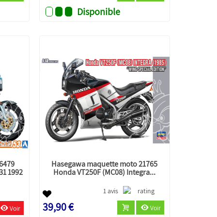
Disponible
6479
Hasegawa maquette moto 21765
31 1992
Honda VT250F (MC08) Integra...
1 avis
39,90 €
Voir
Voir