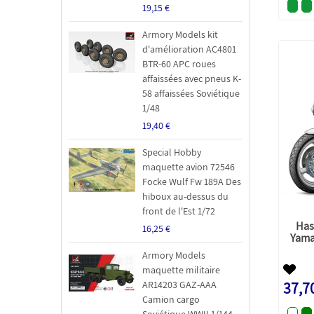
19,15 €
Armory Models kit
d'amélioration AC4801
BTR-60 APC roues
affaissées avec pneus K-
58 affaissées Soviétique
1/48
19,40 €
Special Hobby
maquette avion 72546
Focke Wulf Fw 189A Des
hiboux au-dessus du
front de l'Est 1/72
Has
16,25 €
Yama
Armory Models
maquette militaire
AR14203 GAZ-AAA
37,7
Camion cargo
Soviétique WWII 1/144