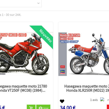
 1 - 30 sur 244.
Nouveau
egawa maquette moto 21780
Hasegawa maquette moto 
nda VT250F (MC08) (1984)...
Honda XLR250R (MD22) 199
1 avis
5 €
34,00 €
Voir