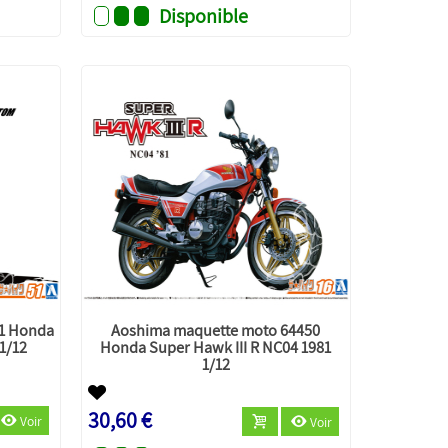
Disponible
1 Honda
Aoshima maquette moto 64450
1/12
Honda Super Hawk III R NC04 1981
1/12
30,60 €
Voir
Voir