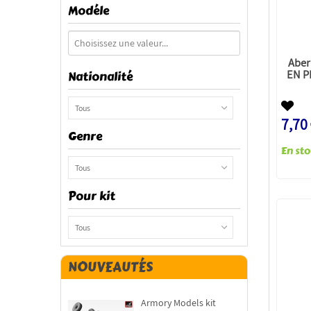
Modéle
Abe
EN PL
Nationalité
Tous
7,70
Genre
Tous
Pour kit
Tous
NOUVEAUTÉS
Armory Models kit