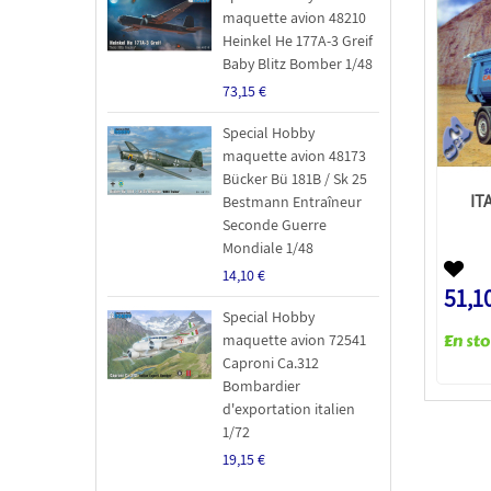
maquette avion 48210
Heinkel He 177A-3 Greif
Baby Blitz Bomber 1/48
73,15 €
Special Hobby
maquette avion 48173
Bücker Bü 181B / Sk 25
IT
Bestmann Entraîneur
Seconde Guerre
Mondiale 1/48
14,10 €
51,1
Special Hobby
maquette avion 72541
Caproni Ca.312
Bombardier
d'exportation italien
1/72
19,15 €