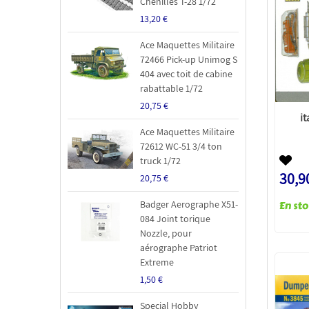
Chenilles T-28 1/72
13,20 €
Ace Maquettes Militaire
72466 Pick-up Unimog S
404 avec toit de cabine
rabattable 1/72
20,75 €
i
Ace Maquettes Militaire
72612 WC-51 3/4 ton
truck 1/72
30,9
20,75 €
Badger Aerographe X51-
084 Joint torique
Nozzle, pour
aérographe Patriot
Extreme
1,50 €
Special Hobby