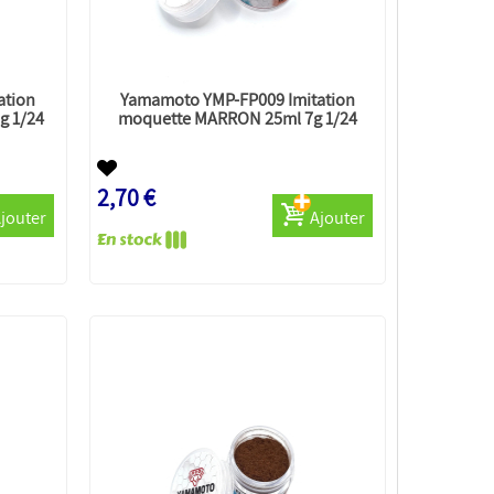
ation
Yamamoto YMP-FP009 Imitation
g 1/24
moquette MARRON 25ml 7g 1/24
2,70 €
jouter
Ajouter