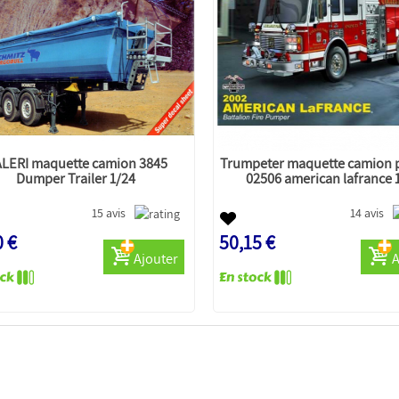
ALERI maquette camion 3845
Trumpeter maquette camion 
Dumper Trailer 1/24
02506 american lafrance 
15 avis
14 avis
0 €
50,15 €
Ajouter
A