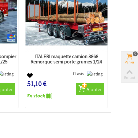
0
pompier
ITALERI maquette camion 3868
1/25
Remorque semi porte grumes 1/24
Panier
11 avis
En haut
51,10 €
jouter
Ajouter