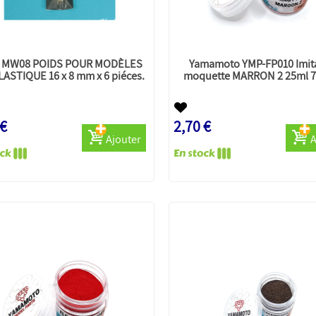
r MW08 POIDS POUR MODÈLES
Yamamoto YMP-FP010 Imit
ASTIQUE 16 x 8 mm x 6 piéces.
moquette MARRON 2 25ml 7
 €
2,70 €
Ajouter
A