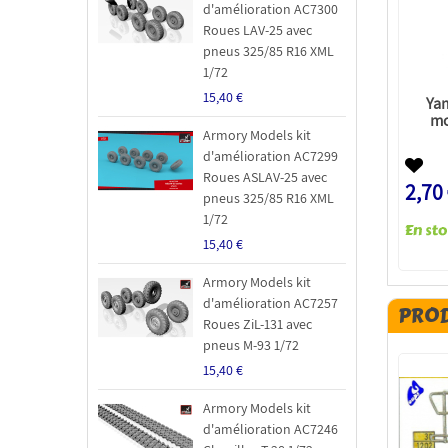
d'amélioration AC7300
Roues LAV-25 avec
pneus 325/85 R16 XML
1/72
15,40 €
Ya
mo
Armory Models kit
d'amélioration AC7299
Roues ASLAV-25 avec
2,70
pneus 325/85 R16 XML
1/72
15,40 €
Armory Models kit
d'amélioration AC7257
PROD
Roues ZiL-131 avec
pneus M-93 1/72
15,40 €
Armory Models kit
d'amélioration AC7246