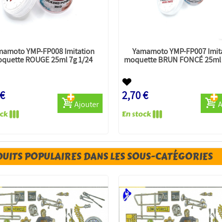
mamoto YMP-FP008 Imitation
Yamamoto YMP-FP007 Imit
quette ROUGE 25ml 7g 1/24
moquette BRUN FONCÉ 25ml 
 €
2,70 €
Ajouter
A
UITS POPULAIRES DANS LES SOUS-CATÉGORIES