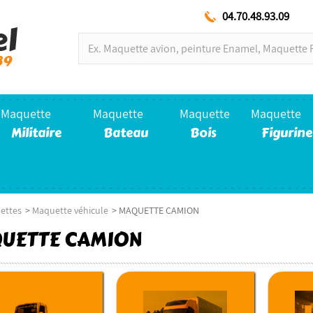
04.70.48.93.09
Maquette
Maquette
Maquette
Maquette
Militaire
Bateau
Bois
Figurine
ettes
>
Maquette véhicule
>
MAQUETTE CAMION
UETTE CAMION