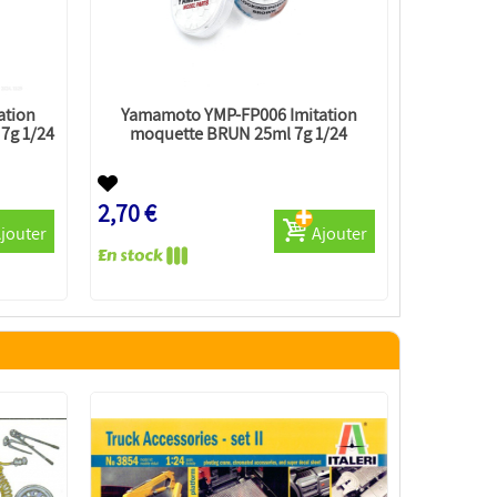
ation
Yamamoto YMP-FP006 Imitation
7g 1/24
moquette BRUN 25ml 7g 1/24
2,70 €
jouter
Ajouter