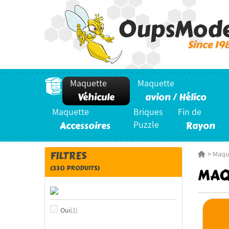
Maquette
Maquette
Véhicule
avion / Hélico
Maquette
Briques
Fin de
Accessoires
Puzzle
Rayon
FILTRES
>
Maqu
(330 PRODUITS)
MAQ
Oui
(1)