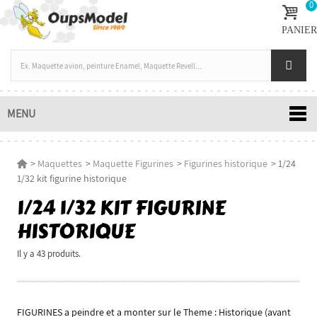
0
PANIER
MENU
>
Maquettes
>
Maquette Figurines
>
Figurines historique
>
1/24
1/32 kit figurine historique
1/24 1/32 KIT FIGURINE
HISTORIQUE
Il y a 43 produits.
FIGURINES a peindre et a monter sur le Theme : Historique (avant