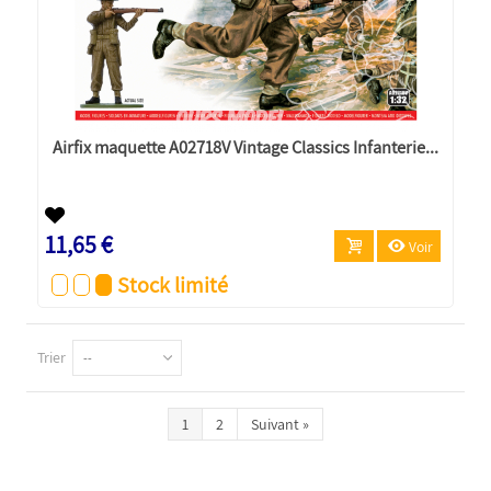
Airfix maquette A02718V Vintage Classics Infanterie...
11,65 €
Voir
Stock limité
Trier
--
1
2
Suivant
»