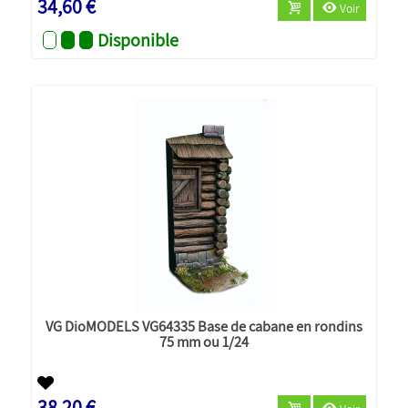
34,60 €
Voir
Disponible
VG DioMODELS VG64335 Base de cabane en rondins
75 mm ou 1/24
38,20 €