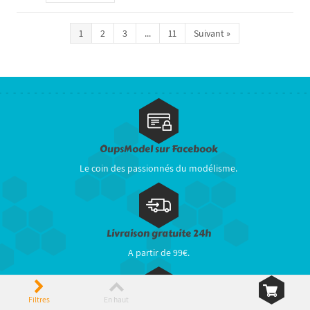
1
2
3
...
11
Suivant
»
OupsModel sur Facebook
Le coin des passionnés du modélisme.
Livraison gratuite 24h
A partir de 99€.
Filtres
En haut