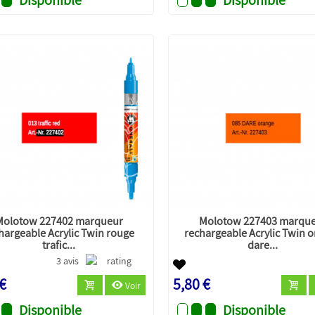
Molotow 227402 marqueur
Molotow 227403 marqu
hargeable Acrylic Twin rouge
rechargeable Acrylic Twin 
trafic...
dare...
3 avis
 €
5,80 €
Voir
Disponible
Disponible