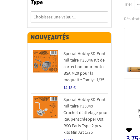
Type
Trier
--
Résultats
NOUVEAUTÉS
Special Hobby 3D Print
militaire P35046 Kit de
correction pour moto
BSA M20 pour la
maquette Tamiya 1/35
14,15 €
Special Hobby 3D Print
militaire P35049
Crochet d'attelage pour
Raupenschlepper Ost
RSO Early Type 2 pcs.
kits MiniArt 1/35
3,75
4,99 €