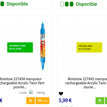
Disponible
Disponible
Molotow 227434 marqueur
Molotow 227442 marqu
chargeable Acrylic Twin Vert
rechargeable Acrylic Twin
pointe...
Jaune...
1 avis
 €
5,99 €
Voir