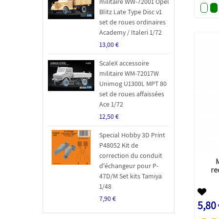
militaire WW-72001 Opel
Blitz Late Type Disc v1
set de roues ordinaires
Academy / Italeri 1/72
13,00 €
ScaleX accessoire
militaire WM-72017W
Unimog U1300L MPT 80
set de roues affaissées
Ace 1/72
12,50 €
Special Hobby 3D Print
P48052 Kit de
correction du conduit
d'échangeur pour P-
re
47D/M Set kits Tamiya
1/48
7,90 €
5,80