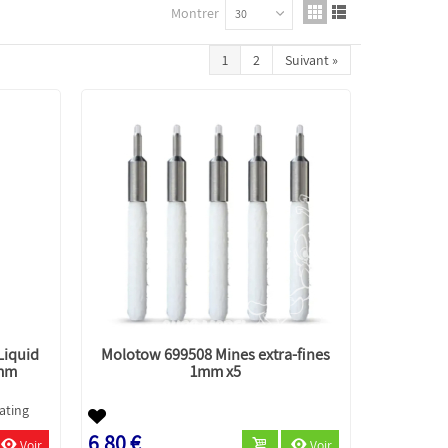
Montrer
30
1
2
Suivant
»
Liquid
Molotow 699508 Mines extra-fines
3mm
1mm x5
6,80 €
Voir
Voir