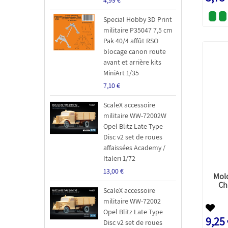
Special Hobby 3D Print
militaire P35047 7,5 cm
Pak 40/4 affût RSO
blocage canon route
avant et arrière kits
MiniArt 1/35
7,10 €
ScaleX accessoire
militaire WW-72002W
Opel Blitz Late Type
Disc v2 set de roues
affaissées Academy /
Italeri 1/72
13,00 €
Mol
Ch
ScaleX accessoire
militaire WW-72002
Opel Blitz Late Type
9,25
Disc v2 set de roues