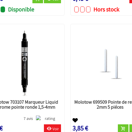
Disponible
Hors stock
otow 703107 Marqueur Liquid
Molotow 699509 Pointe de r
rome pointe ronde 1,5-4mm
2mm 5 piéces
7 avis
 €
3,85 €
Voir