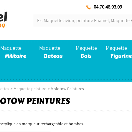
04.70.48.93.09
Maquette
Maquette
Maquette
Maquette
Militaire
Bateau
Bois
Figurine
ettes
>
Maquette peinture
>
Molotow Peintures
OTOW PEINTURES
 acrylique en marqueur rechargeable et bombes.