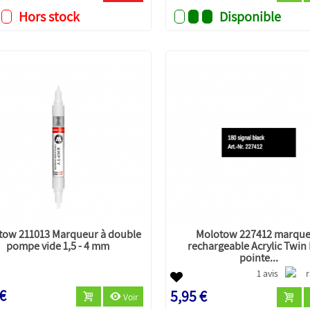
Hors stock
Disponible
tow 211013 Marqueur à double
Molotow 227412 marqu
pompe vide 1,5 - 4 mm
rechargeable Acrylic Twin
pointe...
1 avis
 €
5,95 €
Voir