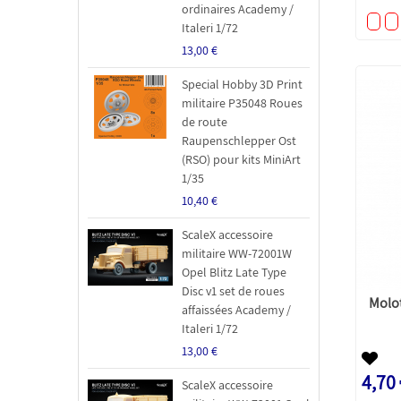
ordinaires Academy /
Italeri 1/72
13,00 €
Special Hobby 3D Print
militaire P35048 Roues
de route
Raupenschlepper Ost
(RSO) pour kits MiniArt
1/35
10,40 €
ScaleX accessoire
militaire WW-72001W
Opel Blitz Late Type
Disc v1 set de roues
Molo
affaissées Academy /
Italeri 1/72
13,00 €
4,70
ScaleX accessoire