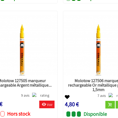
Molotow 127505 marqueur
Molotow 127506 marqu
argeable Argent métallique...
rechargeable Or métallique 
1,5mm
9 avis
7 avis
 €
4,80 €
Voir
Hors stock
Disponible