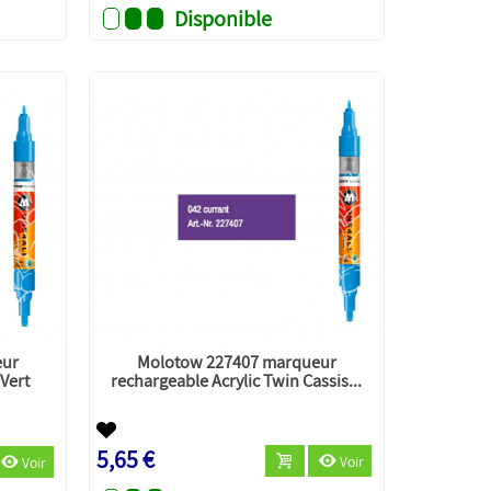
Disponible
eur
Molotow 227407 marqueur
 Vert
rechargeable Acrylic Twin Cassis...
5,65 €
Voir
Voir