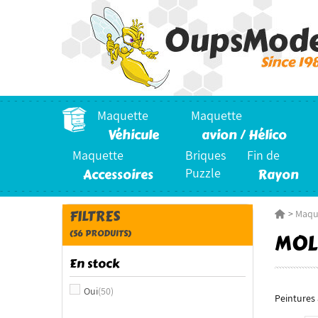
Maquette
Maquette
Véhicule
avion / Hélico
Maquette
Briques
Fin de
Accessoires
Puzzle
Rayon
FILTRES
>
Maqu
(56 PRODUITS)
MOL
En stock
Oui
(50)
Peintures