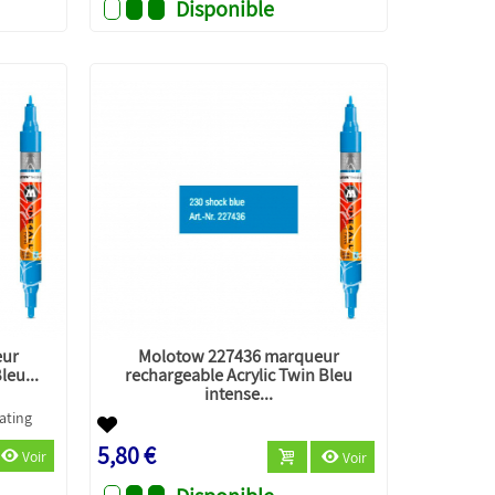
Disponible
eur
Molotow 227436 marqueur
leu...
rechargeable Acrylic Twin Bleu
intense...
5,80 €
Voir
Voir