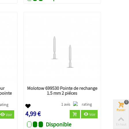
eur
Molotow 699530 Pointe de rechange
pointe
1.5 mm 2 piéces
0
1 avis
Panier
4,99 €
Voir
Voir
Disponible
En haut