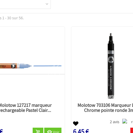
 1 - 30 sur 56.
Molotow 127217 marqueur
Molotow 703106 Marqueur 
rechargeable Pastel Clair...
Chrome pointe ronde 
2 avis
 €
6,45 €
Voir