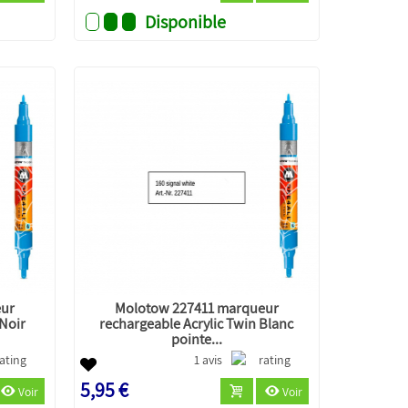
Disponible
eur
Molotow 227411 marqueur
 Noir
rechargeable Acrylic Twin Blanc
pointe...
1 avis
5,95 €
Voir
Voir