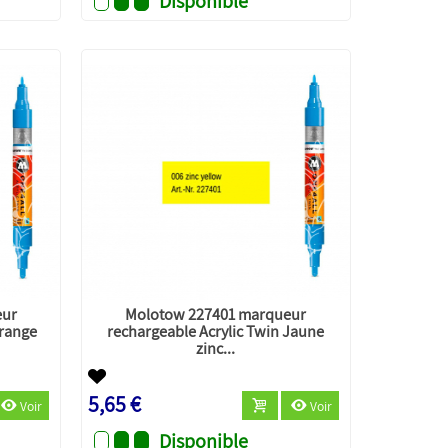
Disponible
eur
Molotow 227401 marqueur
orange
rechargeable Acrylic Twin Jaune
zinc...
5,65 €
Voir
Voir
Disponible