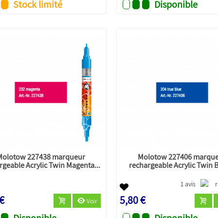
Stock limité
Disponible
Molotow 227438 marqueur
Molotow 227406 marqu
rgeable Acrylic Twin Magenta...
rechargeable Acrylic Twin B
1 avis
 €
5,80 €
Voir
Disponible
Disponible