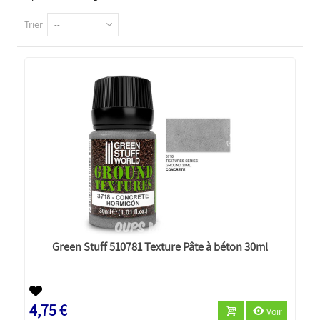
Trier
--
Green Stuff 510781 Texture Pâte à béton 30ml
4,75 €
Voir