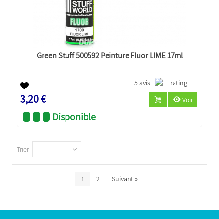
Green Stuff 500592 Peinture Fluor LIME 17ml
5 avis
3,20 €
Voir
Disponible
Trier
--
1
2
Suivant
»