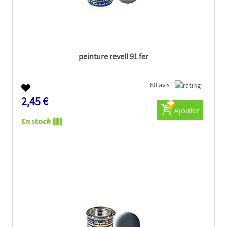
peinture revell 91 fer
88 avis
2,45 €
Ajouter