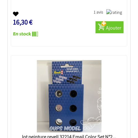
1 avis
16,30 €
Ajouter
lot peinture revell 32214 Email Color Set N°2...