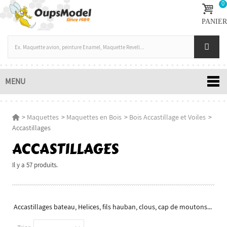
0
PANIER
MENU
>
Maquettes
>
Maquettes en Bois
>
Bois Accastillage et Voiles
>
Accastillages
ACCASTILLAGES
Il y a 57 produits.
Accastillages bateau, Helices, fils hauban, clous, cap de moutons...