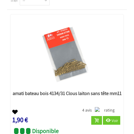
Trier
--
amati bateau bois 4134/31 Clous laiton sans tête mm11
4 avis
1,90 €
Voir
Disponible