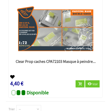
Clear Prop caches CPA72103 Masque à peindre...
4,40 €
Voir
Disponible
Trier
--