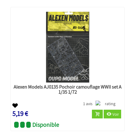
Alexen Models AJ0135 Pochoir camouflage WWII set A
1/35 1/72
1 avis
5,19 €
Voir
Disponible