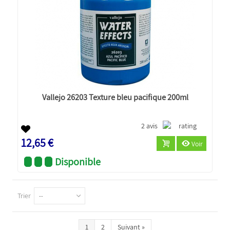
Vallejo 26203 Texture bleu pacifique 200ml
2 avis
12,65 €
Voir
Disponible
Trier
--
1
2
Suivant
»