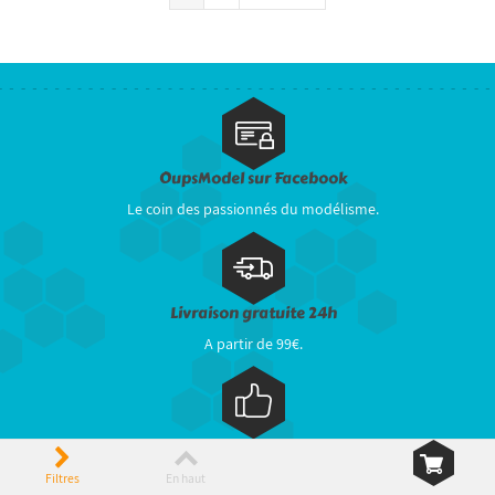
OupsModel sur Facebook
Le coin des passionnés du modélisme.
Livraison gratuite 24h
A partir de 99€.
Service client
04 70 42 67 92 ou 04 70 48 93 09.
Filtres
En haut