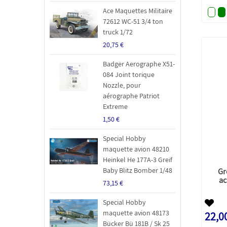
Ace Maquettes Militaire
72612 WC-51 3/4 ton
truck 1/72
20,75 €
Badger Aerographe X51-
084 Joint torique
Nozzle, pour
aérographe Patriot
Extreme
1,50 €
Special Hobby
maquette avion 48210
Heinkel He 177A-3 Greif
Baby Blitz Bomber 1/48
Gr
ac
73,15 €
Special Hobby
maquette avion 48173
22,0
Bücker Bü 181B / Sk 25