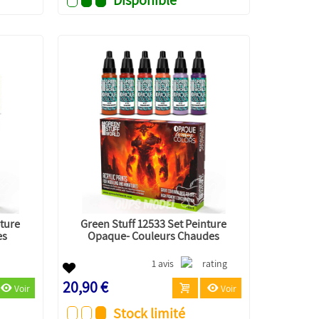
nture
Green Stuff 12533 Set Peinture
es
Opaque- Couleurs Chaudes
1 avis
20,90 €
Voir
Voir
Stock limité