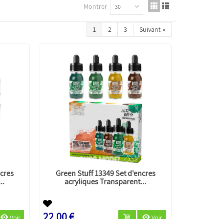
Montrer
30
1
2
3
Suivant
»
ncres
Green Stuff 13349 Set d'encres
..
acryliques Transparent...
22,00 €
Voir
Voir