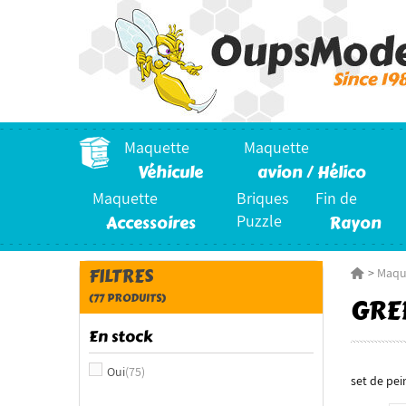
Maquette
Maquette
Véhicule
avion / Hélico
Maquette
Briques
Fin de
Accessoires
Puzzle
Rayon
FILTRES
>
Maqu
(77 PRODUITS)
GRE
En stock
Oui
(75)
set de pei