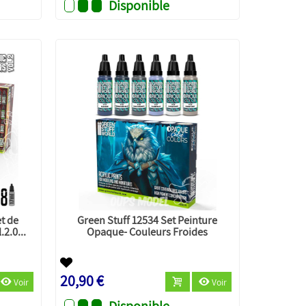
Disponible
t de
Green Stuff 12534 Set Peinture
2.0...
Opaque- Couleurs Froides
20,90 €
Voir
Voir
Disponible