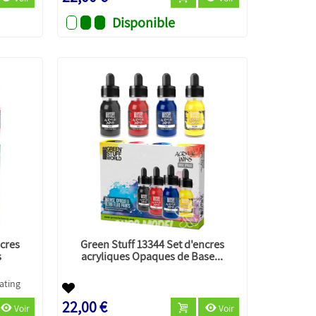
Disponible
ncres
Green Stuff 13344 Set d'encres
s
acryliques Opaques de Base...
22,00 €
Voir
Voir