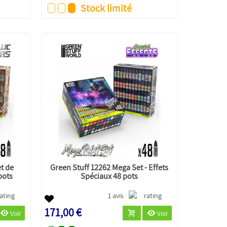
Stock limité
t de
Green Stuff 12262 Mega Set - Effets
pots
Spéciaux 48 pots
1 avis
171,00 €
Voir
Voir