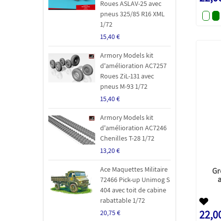
Roues ASLAV-25 avec
pneus 325/85 R16 XML
1/72
15,40 €
Armory Models kit
d'amélioration AC7257
Roues ZiL-131 avec
pneus M-93 1/72
15,40 €
Armory Models kit
d'amélioration AC7246
Chenilles T-28 1/72
13,20 €
Ace Maquettes Militaire
Gr
a
72466 Pick-up Unimog S
404 avec toit de cabine
rabattable 1/72
22,0
20,75 €