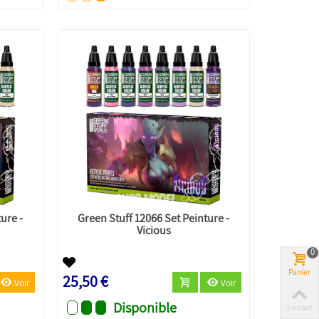
ure -
Green Stuff 12066 Set Peinture -
Vicious
0
Panier
25,50 €
Voir
Voir
Disponible
En haut