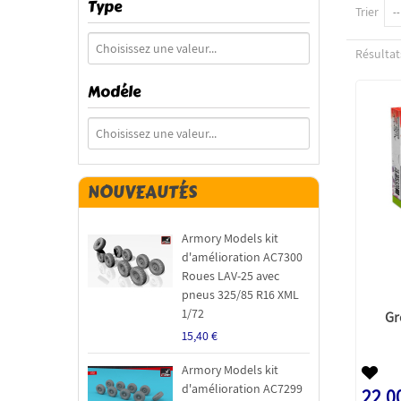
Type
Trier
--
Résultats
Modéle
NOUVEAUTÉS
Armory Models kit
d'amélioration AC7300
Roues LAV-25 avec
pneus 325/85 R16 XML
1/72
Gr
15,40 €
Armory Models kit
d'amélioration AC7299
22,0