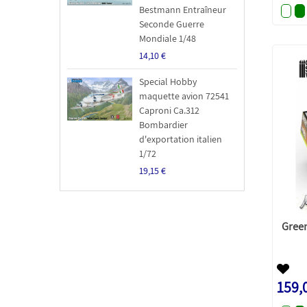
Bestmann Entraîneur
Seconde Guerre
Mondiale 1/48
14,10 €
Special Hobby
maquette avion 72541
Caproni Ca.312
Bombardier
d'exportation italien
1/72
19,15 €
Green
159,