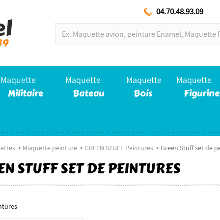
04.70.48.93.09
Maquette
Maquette
Maquette
Maquette
Militaire
Bateau
Bois
Figurine
ettes
>
Maquette peinture
>
GREEN STUFF Peintures
>
Green Stuff set de p
EN STUFF SET DE PEINTURES
ntures