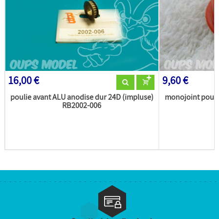
16,00 €
9,60 €
poulie avant ALU anodise dur 24D (impluse)
monojoint pour
RB2002-006