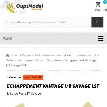
0
PANIER
MENU
>
Fin de Rayon
>
Radio Commandé
>
Moteur modeles reduit
>
Moteur thermique
>
Moteur Th Voiture
>
Echappement Vantage
1/8 Savage LST
Référence :
van35bu180c
ECHAPPEMENT VANTAGE 1/8 SAVAGE LST
1/8 pipe For: LST, Savage