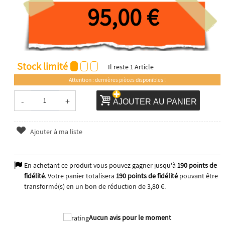
95,00 €
Stock limité
Il reste
1
Article
Attention : dernières pièces disponibles !
-
+
AJOUTER AU PANIER
Ajouter à ma liste
En achetant ce produit vous pouvez gagner jusqu'à
190
points de
fidélité
. Votre panier totalisera
190
points de fidélité
pouvant être
transformé(s) en un bon de réduction de
3,80 €
.
Aucun avis pour le moment