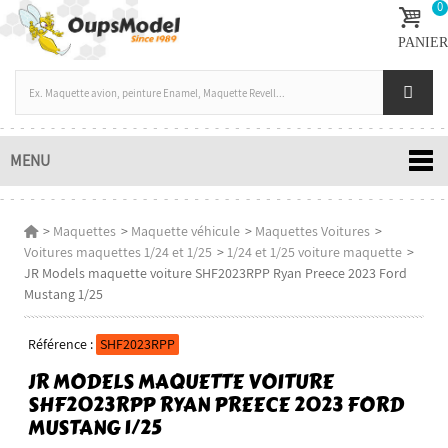
0
PANIER
MENU
>
Maquettes
>
Maquette véhicule
>
Maquettes Voitures
>
Voitures maquettes 1/24 et 1/25
>
1/24 et 1/25 voiture maquette
>
JR Models maquette voiture SHF2023RPP Ryan Preece 2023 Ford
Mustang 1/25
Référence :
SHF2023RPP
JR MODELS MAQUETTE VOITURE
SHF2023RPP RYAN PREECE 2023 FORD
MUSTANG 1/25