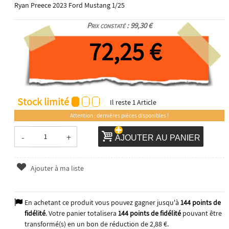
Ryan Preece 2023 Ford Mustang 1/25
Prix constaté : 99,30 €
72,25 €
Stock limité
Il reste
1
Article
Attention : dernières pièces disponibles !
-
+
AJOUTER AU PANIER
Ajouter à ma liste
En achetant ce produit vous pouvez gagner jusqu'à
144
points de
fidélité
. Votre panier totalisera
144
points de fidélité
pouvant être
transformé(s) en un bon de réduction de
2,88 €
.
2025