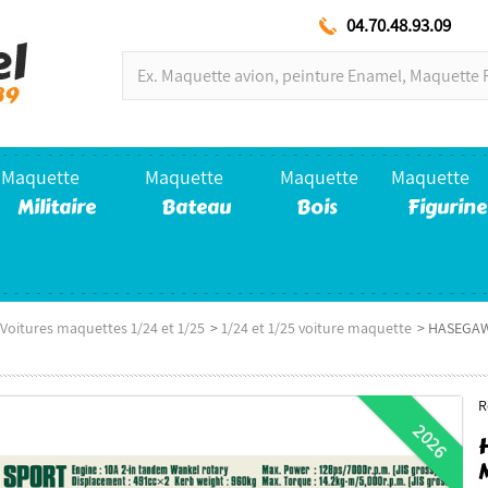
04.70.48.93.09
Maquette
Maquette
Maquette
Maquette
Militaire
Bateau
Bois
Figurine
Voitures maquettes 1/24 et 1/25
>
1/24 et 1/25 voiture maquette
>
HASEGAWA
R
2026