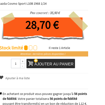
azda Cosmo Sport L10B 1968 1/24
Prix constaté : 35,90 €
28,70 €
Stock limité
Il reste
1
Article
Attention : dernières pièces disponibles !
+
AJOUTER AU PANIER
-
Ajouter à ma liste
En achetant ce produit vous pouvez gagner jusqu'à
56
points
de fidélité
. Votre panier totalisera
56
points de fidélité
pouvant être transformé(s) en un bon de réduction de
1,12 €
.