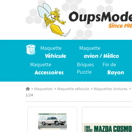
Maquette
Maquette
Véhicule
avion / Hélico
Maquette
Briques
Fin de
Accessoires
Puzzle
Rayon
>
Maquettes
>
Maquette véhicule
>
Maquettes Voitures
>
1/24