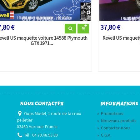
,80 €
37,80 €
evell US maquette voiture 14588 Plymouth
Revell US maquett
GTX 1971...
NOUS CONTACTER
INFORMATIONS
Oups Model, 1 route de la croix
»
Promotions
pelletier
»
Nouveaux produits
03460 Aurouer France
»
Contactez-nous
Tél :
04.70.48.93.09
»
C.G.V.