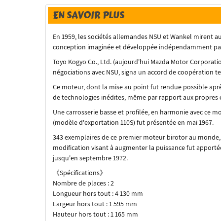
EN SAVOIR PLUS
En 1959, les sociétés allemandes NSU et Wankel mirent au 
conception imaginée et développée indépendamment par l
Toyo Kogyo Co., Ltd. (aujourd'hui Mazda Motor Corporation
négociations avec NSU, signa un accord de coopération t
Ce moteur, dont la mise au point fut rendue possible apr
de technologies inédites, même par rapport aux propres
Une carrosserie basse et profilée, en harmonie avec ce mo
(modèle d'exportation 110S) fut présentée en mai 1967.
343 exemplaires de ce premier moteur birotor au monde, dé
modification visant à augmenter la puissance fut apporté
jusqu'en septembre 1972.
《Spécifications》
Nombre de places : 2
Longueur hors tout : 4 130 mm
Largeur hors tout : 1 595 mm
Hauteur hors tout : 1 165 mm