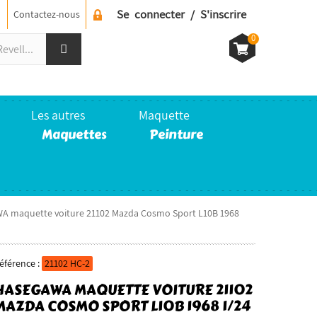
Se connecter / S'inscrire
Contactez-nous
0
Les autres
Maquette
Maquettes
Peinture
 maquette voiture 21102 Mazda Cosmo Sport L10B 1968
éférence :
21102 HC-2
HASEGAWA MAQUETTE VOITURE 21102
MAZDA COSMO SPORT L10B 1968 1/24