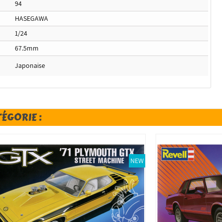
94
HASEGAWA
1/24
67.5mm
Japonaise
TÉGORIE :
NEW