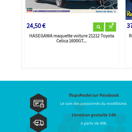
24,50 €
37
HASEGAWA maquette voiture 21212 Toyota
R
Celica 1600GT...
OupsModel sur Facebook
Le coin des passionnés du modélisme.
Livraison gratuite 24h
A partir de 99€.