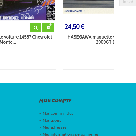
En haut
24,50 €
e voiture 14587 Chevrolet
HASEGAWA maquette voiture 212
Monte...
2000GT Early...
MON COMPTE
»
Mes commandes
»
Mes avoirs
»
Mes adresses
»
Mes informations personnelles