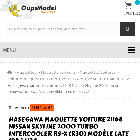
0
PANIER
MENU
>
Maquettes
>
Maquette véhicule
>
Maquettes Voitures
>
Voitures maquettes 1/24 et 1/25
>
1/24 et 1/25 voiture maquette
>
Hasegawa maquette voiture 21168 Nissan Skyline 2000 Turbo
Intercooler RS-X (R30) Modèle Late 1984 1/24
Référence :
21168 hc-68
HASEGAWA MAQUETTE VOITURE 21168
NISSAN SKYLINE 2000 TURBO
INTERCOOLER RS-X (R30) MODÈLE LATE