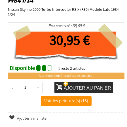
1984 1/24
Nissan Skyline 2000 Turbo Intercooler RS-X (R30) Modèle Late 1984
1/24
Prix constaté : 38,69 €
30,95 €
Disponible
Il reste
2
articles
Attention : dernières pièces disponibles !
-
+
AJOUTER AU PANIER
Voir les peinture(s) (15)
Ajouter à ma liste