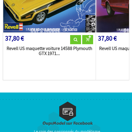
37,80 €
37,80 €
Revell US maquette voiture 14588 Plymouth
Revell US maquet
GTX 1971...
OupsModel sur Facebook
Le coin des passionnés du modélisme.