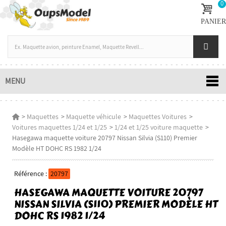
0
PANIER
MENU
>
Maquettes
>
Maquette véhicule
>
Maquettes Voitures
>
Voitures maquettes 1/24 et 1/25
>
1/24 et 1/25 voiture maquette
>
Hasegawa maquette voiture 20797 Nissan Silvia (S110) Premier
Modèle HT DOHC RS 1982 1/24
Référence :
20797
HASEGAWA MAQUETTE VOITURE 20797
NISSAN SILVIA (S110) PREMIER MODÈLE HT
DOHC RS 1982 1/24