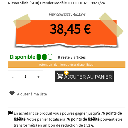
Nissan Silvia (S110) Premier Modèle HT DOHC RS 1982 1/24
Prix constaté : 48,19 €
38,45 €
Disponible
Il reste
3
articles
Attention : dernières pièces disponibles !
-
+
AJOUTER AU PANIER
Ajouter à ma liste
En achetant ce produit vous pouvez gagner jusqu'à
76
points de
fidélité
. Votre panier totalisera
76
points de fidélité
pouvant être
transformé(s) en un bon de réduction de
1,52 €
.
2026