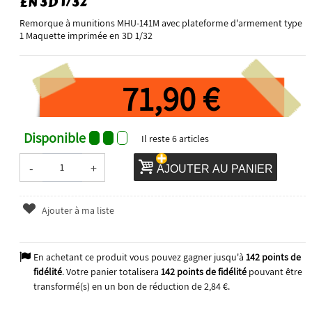
EN 3D 1/32
Remorque à munitions MHU-141M avec plateforme d'armement type
1 Maquette imprimée en 3D 1/32
71,90 €
Disponible
Il reste
6
articles
-
+
AJOUTER AU PANIER
Ajouter à ma liste
En achetant ce produit vous pouvez gagner jusqu'à
142
points de
fidélité
. Votre panier totalisera
142
points de fidélité
pouvant être
transformé(s) en un bon de réduction de
2,84 €
.
2026