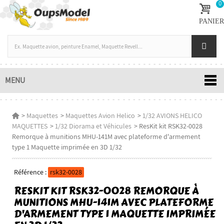
0
PANIER
MENU
>
Maquettes
>
Maquettes Avion Helico
>
1/32 AVIONS HELICO
MAQUETTES
>
1/32 Diorama et Véhicules
>
ResKit kit RSK32-0028
Remorque à munitions MHU-141M avec plateforme d'armement
type 1 Maquette imprimée en 3D 1/32
Référence :
rsk32-0028
RESKIT KIT RSK32-0028 REMORQUE À
MUNITIONS MHU-141M AVEC PLATEFORME
D'ARMEMENT TYPE 1 MAQUETTE IMPRIMÉE