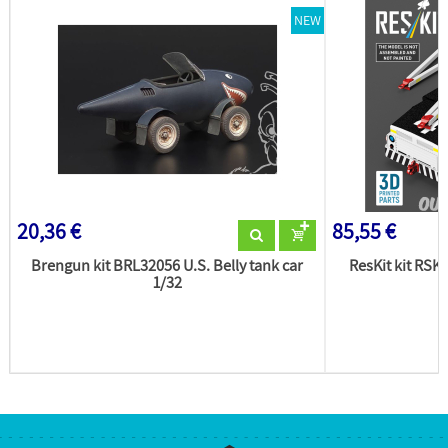
NEW
20,36 €
85,55 €
Brengun kit BRL32056 U.S. Belly tank car
ResKit kit RSK
1/32