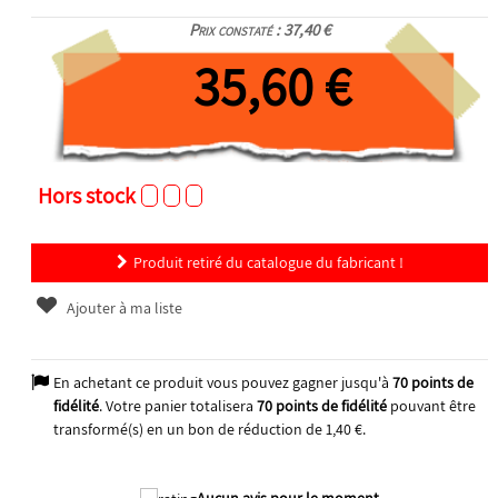
Prix constaté : 37,40 €
35,60 €
Hors stock
Produit retiré du catalogue du fabricant !
Ajouter à ma liste
En achetant ce produit vous pouvez gagner jusqu'à
70
points de
fidélité
. Votre panier totalisera
70
points de fidélité
pouvant être
transformé(s) en un bon de réduction de
1,40 €
.
Aucun avis pour le moment