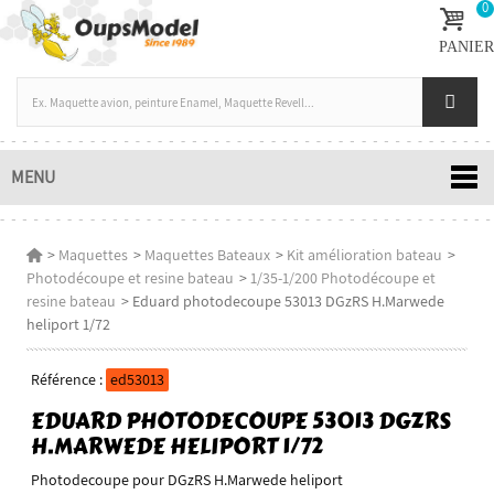
0
PANIER
MENU
>
Maquettes
>
Maquettes Bateaux
>
Kit amélioration bateau
>
Photodécoupe et resine bateau
>
1/35-1/200 Photodécoupe et
resine bateau
>
Eduard photodecoupe 53013 DGzRS H.Marwede
heliport 1/72
Référence :
ed53013
EDUARD PHOTODECOUPE 53013 DGZRS
H.MARWEDE HELIPORT 1/72
Photodecoupe pour DGzRS H.Marwede heliport