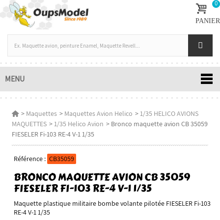
0
PANIER
MENU
>
Maquettes
>
Maquettes Avion Helico
>
1/35 HELICO AVIONS
MAQUETTES
>
1/35 Helico Avion
>
Bronco maquette avion CB 35059
FIESELER Fi-103 RE-4 V-1 1/35
Référence :
CB35059
BRONCO MAQUETTE AVION CB 35059
FIESELER FI-103 RE-4 V-1 1/35
Maquette plastique militaire bombe volante pilotée FIESELER Fi-103
RE-4 V-1 1/35