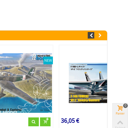
NEW
0
Panier
36,05 €
En haut