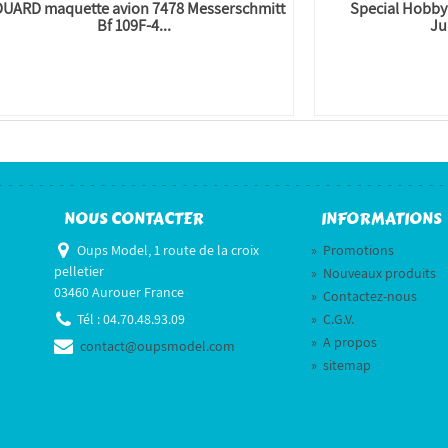
UARD maquette avion 7478 Messerschmitt
Special Hobby
Bf 109F-4...
Ju
NOUS CONTACTER
INFORMATIONS
Oups Model, 1 route de la croix
»
Promotions
pelletier
»
Nouveaux produits
03460 Aurouer France
»
Contactez-nous
Tél :
04.70.48.93.09
»
C.G.V.
»
A propos
contact@oupsmodel.com
»
sitemap