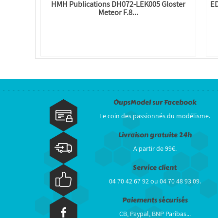
HMH Publications DH072-LEK005 Gloster
ED
Meteor F.8...
OupsModel sur Facebook
Le coin des passionnés du modélisme.
Livraison gratuite 24h
A partir de 99€.
Service client
04 70 42 67 92 ou 04 70 48 93 09.
Paiements sécurisés
CB, Paypal, BNP Paribas...