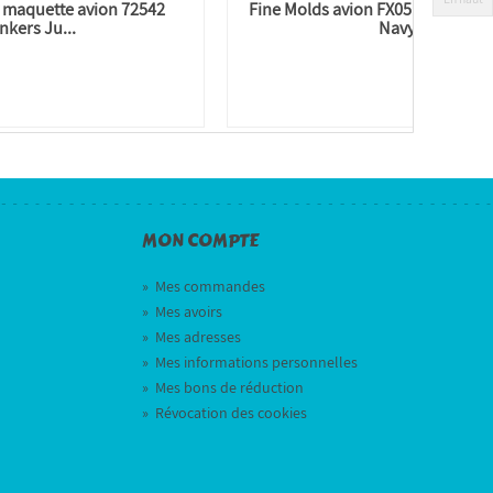
 maquette avion 72542
Fine Molds avion FX05 F-14A To
nkers Ju...
Navy...
MON COMPTE
»
Mes commandes
»
Mes avoirs
»
Mes adresses
»
Mes informations personnelles
»
Mes bons de réduction
»
Révocation des cookies