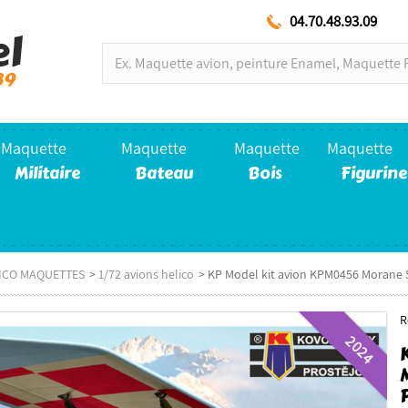
04.70.48.93.09
Maquette
Maquette
Maquette
Maquette
Militaire
Bateau
Bois
Figurine
LICO MAQUETTES
>
1/72 avions helico
>
KP Model kit avion KPM0456 Morane Sau
R
2024