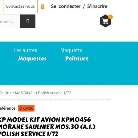
Se connecter / S'inscrire
Contactez-nous
0
Les autres
Maquette
Maquettes
Peinture
lnier MoS.30 (A.I.) Polish service 1/72
éférence :
clk0456
KP MODEL KIT AVION KPM0456
MORANE SAULNIER MOS.30 (A.I.)
POLISH SERVICE 1/72