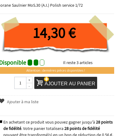
orane Saulnier MoS.30 (A.I.) Polish service 1/72
14,30 €
Disponible
Il reste
3
articles
Attention : dernières pièces disponibles !
+
AJOUTER AU PANIER
-
Ajouter à ma liste
En achetant ce produit vous pouvez gagner jusqu'à
28
points
de fidélité
. Votre panier totalisera
28
points de fidélité
pouvant être transformé(s) en un bon de réduction de
0,56 €
.