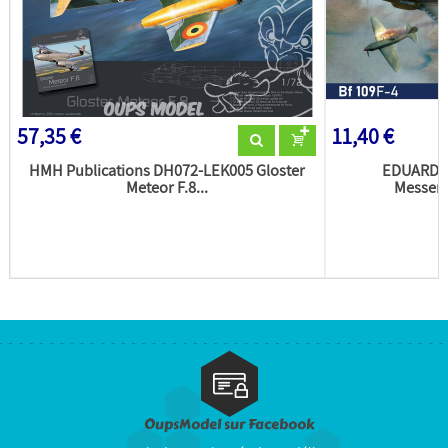
57,35 €
11,40 €
HMH Publications DH072-LEK005 Gloster
EDUARD m
Meteor F.8...
Messers
OupsModel sur Facebook