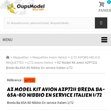
0
PANIER
MENU
>
Maquettes
>
Maquettes Avion Helico
>
1/72 AVIONS HELICO
MAQUETTES
>
1/72 avions helico
>
AZ Model Kit avion AZP7211
Breda Ba-65A-80 Nibbio En service Italien 1/72
Référence :
az7211
AZ MODEL KIT AVION AZP7211 BREDA BA-
65A-80 NIBBIO EN SERVICE ITALIEN 1/72
Breda Ba-65A-80 Nibbio En service Italien 1/72