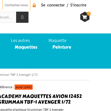
Se connecter / S'inscrire
Contactez-nous
0
Les autres
Maquette
Maquettes
Peinture
mman TBF-1 Avenger 1/72
éférence :
acad 12452
ACADEMY MAQUETTES AVION 12452
GRUMMAN TBF-1 AVENGER 1/72
aquette plastique Grumman TBF-1 Avenger