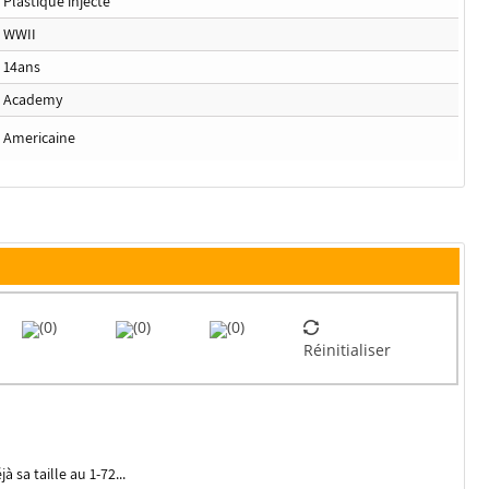
Plastique injecté
WWII
14ans
Academy
Americaine
(0)
(0)
(0)
Réinitialiser
à sa taille au 1-72...