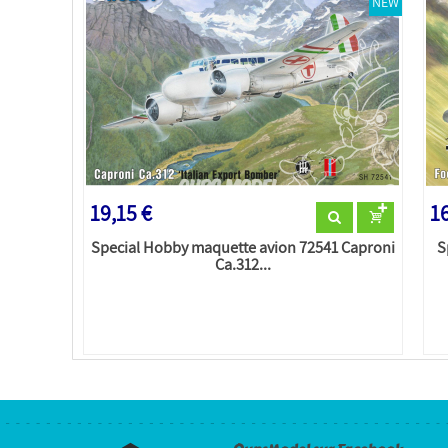
NEW
19,15 €
16
Special Hobby maquette avion 72541 Caproni
S
Ca.312...