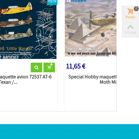
NEW
0
Panier
En haut
11,65 €
aquette avion 72537 AT-6
Special Hobby maquette avion 72
Texan /...
Moth Minor...