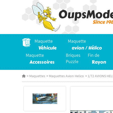
Maquette
Maquette
Véhicule
avion / Hélico
Maquette
Briques
Fin de
Accessoires
Puzzle
Rayon
>
Maquettes
>
Maquettes Avion Helico
>
1/72 AVIONS HE