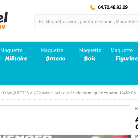
04.70.48.93.09
Maquette
Maquette
Maquette
Maquette
Militaire
Bateau
Bois
Figurine
LICO MAQUETTES
>
1/72 avions helico
>
Academy maquettes avion 12452 Gru
R
M