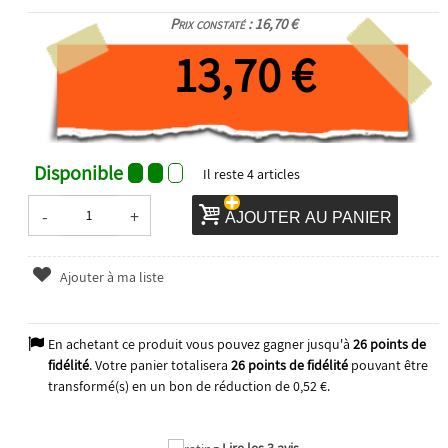
Prix constaté : 16,70 €
13,70 €
Disponible
Il reste
4
articles
-
+
AJOUTER AU PANIER
Ajouter à ma liste
En achetant ce produit vous pouvez gagner jusqu'à
26
points de
fidélité
. Votre panier totalisera
26
points de fidélité
pouvant être
transformé(s) en un bon de réduction de
0,52 €
.
Lire les 3 avis