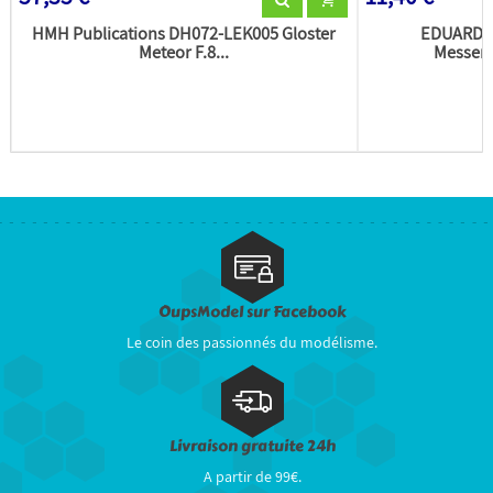
HMH Publications DH072-LEK005 Gloster
EDUARD m
Meteor F.8...
Messers
OupsModel sur Facebook
Le coin des passionnés du modélisme.
Livraison gratuite 24h
A partir de 99€.