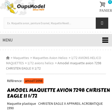
0
PANIER
MENU
>
Maquettes
>
Maquettes Avion Helico
>
1/72 AVIONS HELICO
MAQUETTES
>
1/72 avions helico
>
Amodel maquette avion 7298
CHRISTEN EAGLE II 1/72
Référence :
amod72098
AMODEL MAQUETTE AVION 7298 CHRISTEN
EAGLE II 1/72
Maquette plastique CHRISTEN EAGLE II APPAREIL ACROBATIQUE
1990