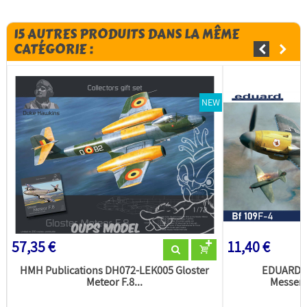
15 AUTRES PRODUITS DANS LA MÊME
CATÉGORIE :
NEW
57,35 €
11,40 €
HMH Publications DH072-LEK005 Gloster
EDUARD m
Meteor F.8...
Messers