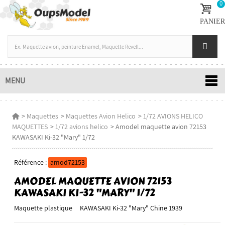
0
PANIER
MENU
>
Maquettes
>
Maquettes Avion Helico
>
1/72 AVIONS HELICO
MAQUETTES
>
1/72 avions helico
>
Amodel maquette avion 72153
KAWASAKI Ki-32 "Mary" 1/72
Référence :
amod72153
AMODEL MAQUETTE AVION 72153
KAWASAKI KI-32 "MARY" 1/72
Maquette plastique KAWASAKI Ki-32 "Mary" Chine 1939