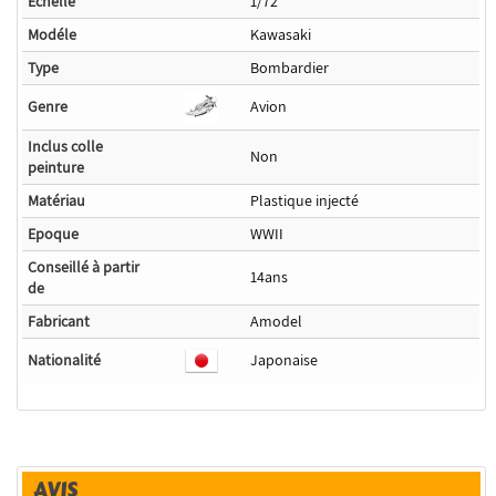
Echelle
1/72
Modéle
Kawasaki
Type
Bombardier
Genre
Avion
Inclus colle
Non
peinture
Matériau
Plastique injecté
Epoque
WWII
Conseillé à partir
14ans
de
Fabricant
Amodel
Nationalité
Japonaise
AVIS