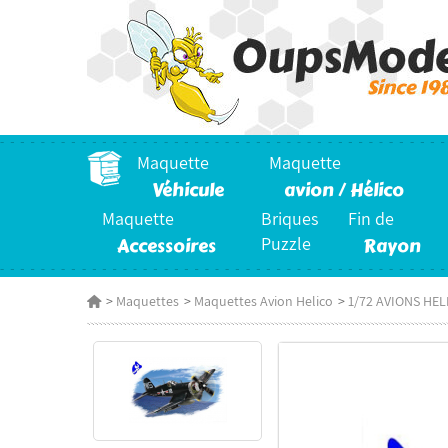
Maquette
Maquette
Véhicule
avion / Hélico
Maquette
Briques
Fin de
Accessoires
Puzzle
Rayon
>
Maquettes
>
Maquettes Avion Helico
>
1/72 AVIONS HE