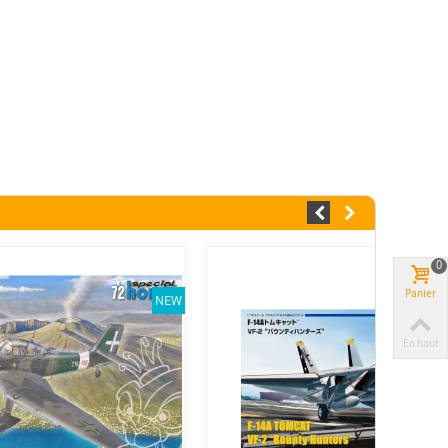
0
Panier
NEW
En haut