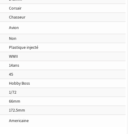
Corsair
Chasseur
Avion
Non
Plastique injecté
WWII
14ans
45
Hobby Boss
1/72
66mm
172.5mm
Americaine