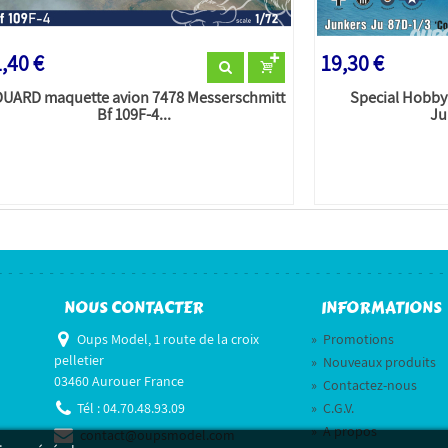
,40 €
19,30 €
UARD maquette avion 7478 Messerschmitt
Special Hobby
Bf 109F-4...
Ju
NOUS CONTACTER
INFORMATIONS
Oups Model, 1 route de la croix
»
Promotions
pelletier
»
Nouveaux produits
03460 Aurouer France
»
Contactez-nous
Tél :
04.70.48.93.09
»
C.G.V.
»
A propos
contact@oupsmodel.com