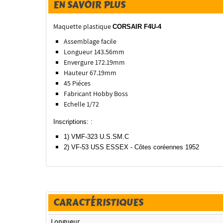
EN SAVOIR PLUS
Maquette plastique
CORSAIR F4U-4
Assemblage facile
Longueur 143.56mm
Envergure 172.19mm
Hauteur 67.19mm
45 Piéces
Fabricant Hobby Boss
Echelle 1/72
Inscriptions: :
1) VMF-323 U.S.SM.C
2) VF-53 USS ESSEX - Côtes coréennes 1952
CARACTÉRISTIQUES
Longueur