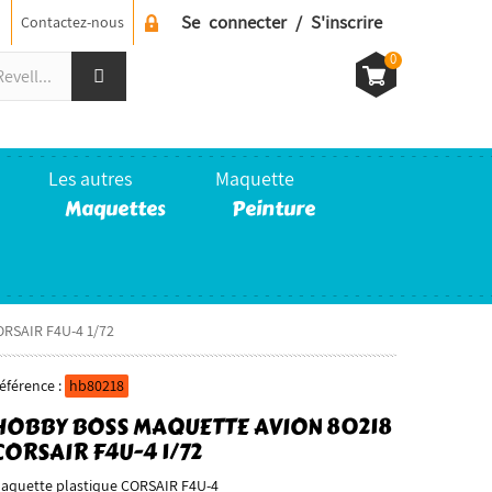
Se connecter / S'inscrire
Contactez-nous
0
Les autres
Maquette
Maquettes
Peinture
ORSAIR F4U-4 1/72
éférence :
hb80218
HOBBY BOSS MAQUETTE AVION 80218
CORSAIR F4U-4 1/72
aquette plastique CORSAIR F4U-4