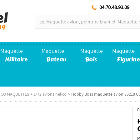
04.70.48.93.09
Maquette
Maquette
Maquette
Maquette
Militaire
Bateau
Bois
Figurine
LICO MAQUETTES
>
1/72 avions helico
>
Hobby Boss maquette avion 80218 C
R
M