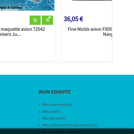
36,05 €
 maquette avion 72542
Fine Molds avion FX05 F-14A To
nkers Ju...
Navy...
MON COMPTE
»
Mes commandes
»
Mes avoirs
»
Mes adresses
»
Mes informations personnelles
»
Mes bons de réduction