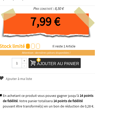
Prix constaté : 8,50 €
7,99 €
Stock limité
Il reste
1
Article
Attention : dernières pièces disponibles !
+
AJOUTER AU PANIER
-
Ajouter à ma liste
En achetant ce produit vous pouvez gagner jusqu'à
14
points
de fidélité
. Votre panier totalisera
14
points de fidélité
pouvant être transformé(s) en un bon de réduction de
0,28 €
.