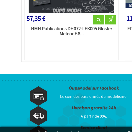
57,35 €
11
HMH Publications DH072-LEK005 Gloster
ED
Meteor F.8...
OupsModel sur Facebook
Le coin des passionnés du modélisme.
Livraison gratuite 24h
A partir de 99€.
Service client