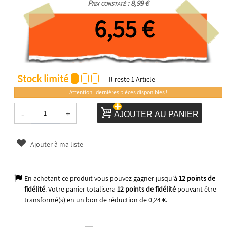
Prix constaté : 8,99 €
6,55 €
Stock limité
Il reste
1
Article
Attention : dernières pièces disponibles !
-
+
AJOUTER AU PANIER
Ajouter à ma liste
En achetant ce produit vous pouvez gagner jusqu'à
12
points de
fidélité
. Votre panier totalisera
12
points de fidélité
pouvant être
transformé(s) en un bon de réduction de
0,24 €
.