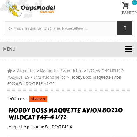
0
PANIER
MENU
>
Maquettes
>
Maquettes Avion Helico
>
1/72 AVIONS HELICO
MAQUETTES
>
1/72 avions helico
>
Hobby Boss maquette avion
80220 WILDCAT F4F-4 1/72
Référence :
hb80220
HOBBY BOSS MAQUETTE AVION 80220
WILDCAT F4F-4 1/72
Maquette plastique WILDCAT F4F-4