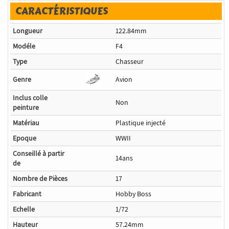
CARACTÉRISTIQUES
Longueur
122.84mm
Modéle
F4
Type
Chasseur
Genre
Avion
Inclus colle
Non
peinture
Matériau
Plastique injecté
Epoque
WWII
Conseillé à partir
14ans
de
Nombre de Pièces
17
Fabricant
Hobby Boss
Echelle
1/72
Hauteur
57.24mm