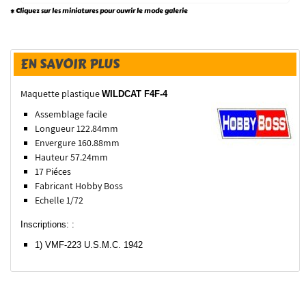
* Cliquez sur les miniatures pour ouvrir le mode galerie
EN SAVOIR PLUS
Maquette plastique
WILDCAT F4F-4
Assemblage facile
Longueur 122.84mm
Envergure 160.88mm
Hauteur 57.24mm
17 Piéces
Fabricant Hobby Boss
Echelle 1/72
Inscriptions: :
1) VMF-223 U.S.M.C. 1942