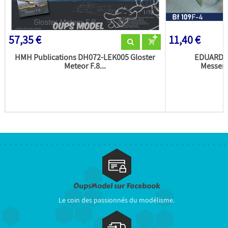
57,35 €
11,40 €
HMH Publications DH072-LEK005 Gloster
EDUARD m
Meteor F.8...
Messers
OupsModel sur Facebook
Le coin des passionnés du modélisme.