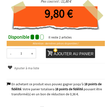
Prix constaté : 11,80 €
9,80 €
Disponible
Il reste
2
articles
Attention : dernières pièces disponibles !
-
+
AJOUTER AU PANIER
Ajouter à ma liste
En achetant ce produit vous pouvez gagner jusqu'à
18
points de
fidélité
. Votre panier totalisera
18
points de fidélité
pouvant être
transformé(s) en un bon de réduction de
0,36 €
.