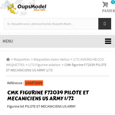
0
PANIER
MENU
>
Maquettes
>
Maquettes Avion Helico
>
1/72 AVIONS HELICO
MAQUETTES
>
1/72 Figurine aviation
>
CMK figurine F72039 PILOTE
ET MECANICIENS US ARMY 1/72
Référence :
cmkf72039
CMK FIGURINE F72039 PILOTE ET
MECANICIENS US ARMY 1/72
Figurine kit PILOTE ET MECANICIENS US ARMY