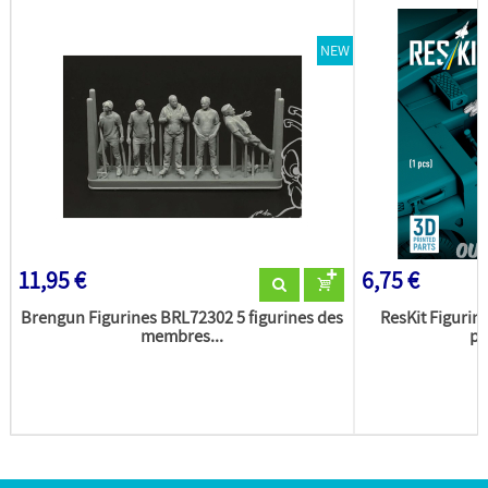
NEW
11,95 €
6,75 €
Brengun Figurines BRL72302 5 figurines des
ResKit Figuri
membres...
po