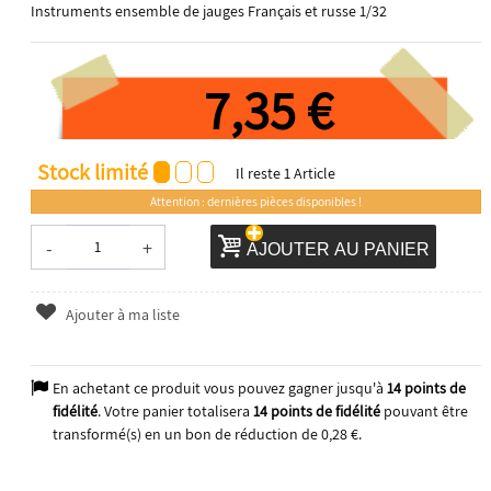
Instruments ensemble de jauges Français et russe 1/32
7,35 €
Stock limité
Il reste
1
Article
Attention : dernières pièces disponibles !
-
+
AJOUTER AU PANIER
Ajouter à ma liste
En achetant ce produit vous pouvez gagner jusqu'à
14
points de
fidélité
. Votre panier totalisera
14
points de fidélité
pouvant être
transformé(s) en un bon de réduction de
0,28 €
.
2025