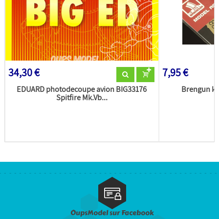
34,30 €
7,95 €
EDUARD photodecoupe avion BIG33176
Brengun kit
Spitfire Mk.Vb...
OupsModel sur Facebook