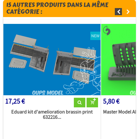
15 AUTRES PRODUITS DANS LA MÊME
CATÉGORIE :
NEW
17,25 €
5,80 €
Eduard kit d'amelioration brassin print
Master Model AM
632216...