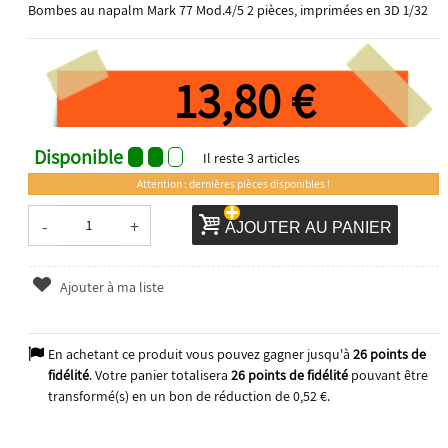
Bombes au napalm Mark 77 Mod.4/5 2 pièces, imprimées en 3D 1/32
13,80 €
Disponible
Il reste
3
articles
Attention : dernières pièces disponibles !
-
+
AJOUTER AU PANIER
Ajouter à ma liste
En achetant ce produit vous pouvez gagner jusqu'à
26
points de
fidélité
. Votre panier totalisera
26
points de fidélité
pouvant être
transformé(s) en un bon de réduction de
0,52 €
.
2026