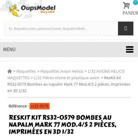
0
PANIER
MENU
>
Maquettes
>
Maquettes Avion Helico
>
1/32 AVIONS HELICO
MAQUETTES
>
1/32 Piéces résine et plastique avion
>
ResKit kit
RS32-0579 Bombes au napalm Mark 77 Mod.4/5 2 pièces, imprimées
en 3D 1/32
Référence :
rs32-0579
RESKIT KIT RS32-0579 BOMBES AU
NAPALM MARK 77 MOD.4/5 2 PIÈCES,
IMPRIMÉES EN 3D 1/32