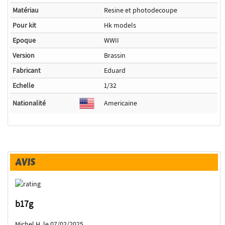
Matériau
Resine et photodecoupe
Pour kit
Hk models
Epoque
WWII
Version
Brassin
Fabricant
Eduard
Echelle
1/32
Nationalité
Americaine
AVIS
b17g
Michel H. le 07/02/2025