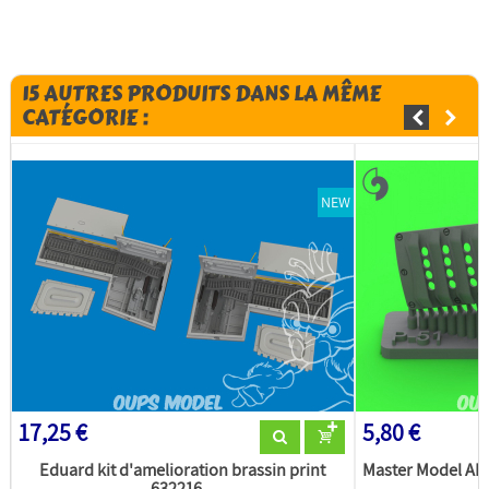
15 AUTRES PRODUITS DANS LA MÊME
CATÉGORIE :
NEW
17,25 €
5,80 €
Eduard kit d'amelioration brassin print
Master Model AM
632216...