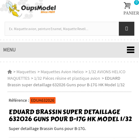
0
PANIER
MENU
>
Maquettes
>
Maquettes Avion Helico
>
1/32 AVIONS HELICO
MAQUETTES
>
1/32 Piéces résine et plastique avion
>
EDUARD
Brassin super detaillage 632026 Guns pour B-17G HK Model 1/32
Référence :
EDUA632026
EDUARD BRASSIN SUPER DETAILLAGE
632026 GUNS POUR B-17G HK MODEL 1/32
Super detaillage Brassin Guns pour B-17G.