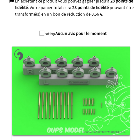
En achetant ce produit vous pouvez gagner jusqu'à
28
points de
fidélité
. Votre panier totalisera
28
points de fidélité
pouvant être
transformé(s) en un bon de réduction de
0,56 €
.
2025
Aucun avis pour le moment