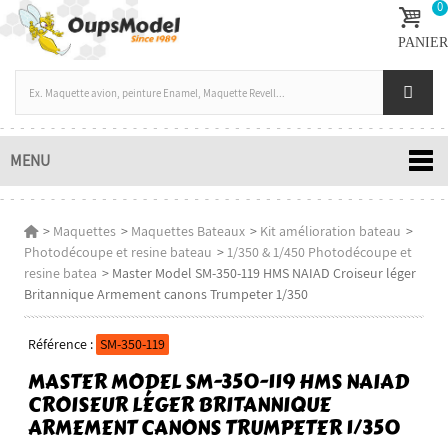
0
PANIER
MENU
>
Maquettes
>
Maquettes Bateaux
>
Kit amélioration bateau
>
Photodécoupe et resine bateau
>
1/350 & 1/450 Photodécoupe et
resine batea
>
Master Model SM-350-119 HMS NAIAD Croiseur léger
Britannique Armement canons Trumpeter 1/350
Référence :
SM-350-119
MASTER MODEL SM-350-119 HMS NAIAD
CROISEUR LÉGER BRITANNIQUE
ARMEMENT CANONS TRUMPETER 1/350