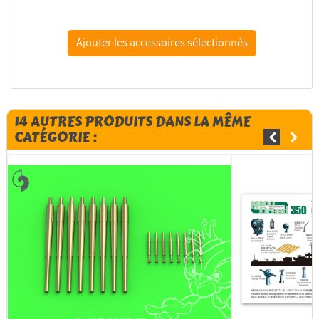
Colle 21 colle cyanoacrylate anaérobie 20g
14 AUTRES PRODUITS DANS LA MÊME
CATÉGORIE :