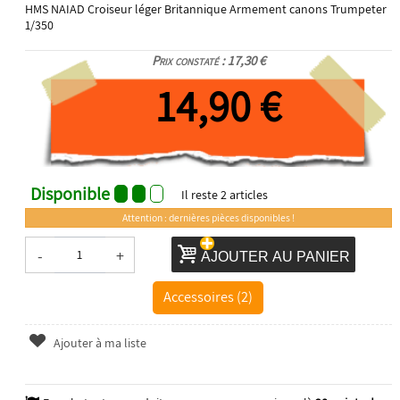
HMS NAIAD Croiseur léger Britannique Armement canons Trumpeter
1/350
Prix constaté : 17,30 €
14,90 €
Disponible
Il reste
2
articles
Attention : dernières pièces disponibles !
-
+
AJOUTER AU PANIER
Accessoires (2)
Ajouter à ma liste