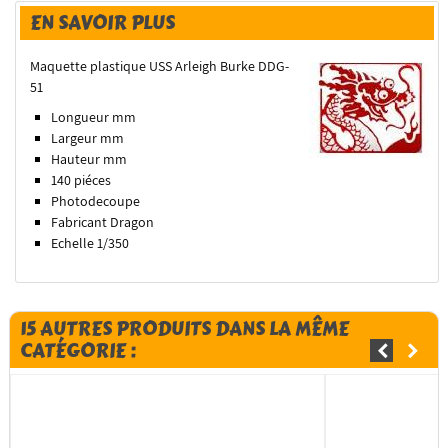
EN SAVOIR PLUS
Maquette plastique USS Arleigh Burke DDG-
51
Longueur mm
Largeur mm
Hauteur mm
140 piéces
Photodecoupe
Fabricant Dragon
Echelle 1/350
15 AUTRES PRODUITS DANS LA MÊME
CATÉGORIE :