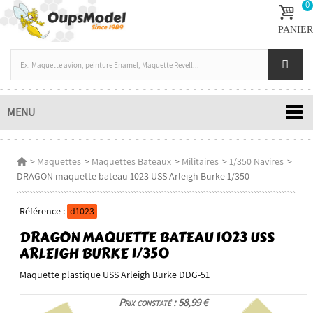
0
PANIER
MENU
>
Maquettes
>
Maquettes Bateaux
>
Militaires
>
1/350 Navires
>
DRAGON maquette bateau 1023 USS Arleigh Burke 1/350
Référence :
d1023
DRAGON MAQUETTE BATEAU 1023 USS
ARLEIGH BURKE 1/350
Maquette plastique USS Arleigh Burke DDG-51
Prix constaté : 58,99 €