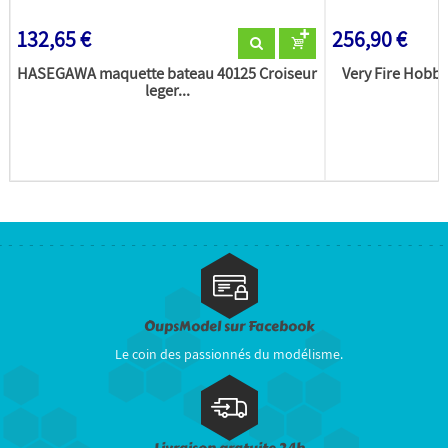
132,65 €
256,90 €
HASEGAWA maquette bateau 40125 Croiseur
Very Fire Hobb
leger...
OupsModel sur Facebook
Le coin des passionnés du modélisme.