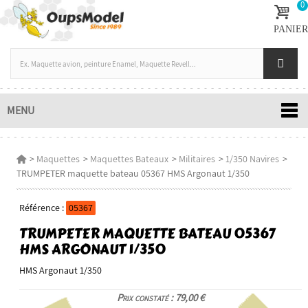
0
PANIER
MENU
>
Maquettes
>
Maquettes Bateaux
>
Militaires
>
1/350 Navires
>
TRUMPETER maquette bateau 05367 HMS Argonaut 1/350
Référence :
05367
TRUMPETER MAQUETTE BATEAU 05367
HMS ARGONAUT 1/350
HMS Argonaut 1/350
Prix constaté : 79,00 €