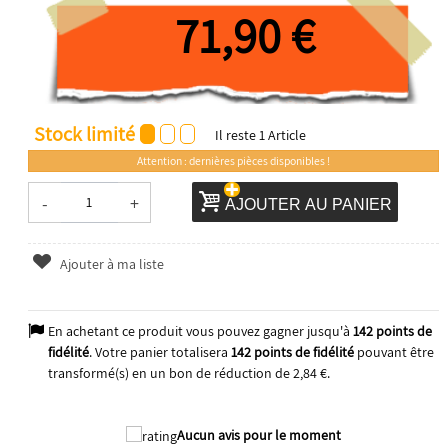
71,90 €
Stock limité
Il reste
1
Article
Attention : dernières pièces disponibles !
-
+
AJOUTER AU PANIER
Ajouter à ma liste
En achetant ce produit vous pouvez gagner jusqu'à
142
points de
fidélité
. Votre panier totalisera
142
points de fidélité
pouvant être
transformé(s) en un bon de réduction de
2,84 €
.
2025
Aucun avis pour le moment