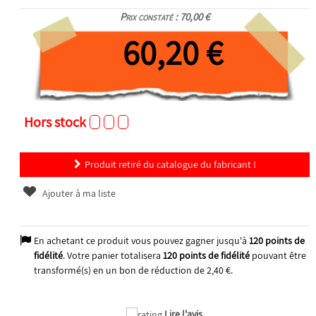
Prix constaté : 70,00 €
60,20 €
Hors stock
Produit retiré du catalogue du fabricant !
Ajouter à ma liste
En achetant ce produit vous pouvez gagner jusqu'à
120
points de
fidélité
. Votre panier totalisera
120
points de fidélité
pouvant être
transformé(s) en un bon de réduction de
2,40 €
.
Lire l'avis