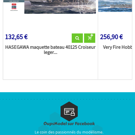
132,65 €
256,90 €
HASEGAWA maquette bateau 40125 Croiseur
Very Fire Hobb
leger...
OupsModel sur Facebook
Le coin des passionnés du modélisme.