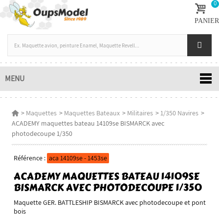
0
PANIER
MENU
>
Maquettes
>
Maquettes Bateaux
>
Militaires
>
1/350 Navires
>
ACADEMY maquettes bateau 14109se BISMARCK avec
photodecoupe 1/350
Référence :
aca 14109se - 1453se
ACADEMY MAQUETTES BATEAU 14109SE
BISMARCK AVEC PHOTODECOUPE 1/350
Maquette GER. BATTLESHIP BISMARCK avec photodecoupe et pont
bois