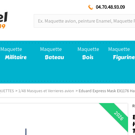
04.70.48.93.09
Maquette
Maquette
Maquette
Maquette
Militaire
Bateau
Bois
Figurine
QUETTES
>
1/48 Masques et Verrieres avion
>
Eduard Express Mask EX1176 Ha
R
2026