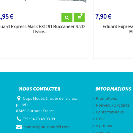
,95 €
7,90 €
uard Express Mask EX1191 Buccaneer S.2D
Eduard Expres
TFace...
M
NOUS CONTACTER
INFORMATIONS
Oups Model, 1 route de la croix
»
Promotions
pelletier
»
Nouveaux produits
03460 Aurouer France
»
Contactez-nous
Tél :
04.70.48.93.09
»
C.G.V.
»
A propos
contact@oupsmodel.com
»
sitemap