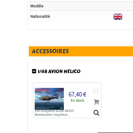
Modéle
Nationalité
ACCESSOIRES
1/48 AVION HELICO
67,40 €
En stock
Icm maquette avion 48353
Bombardier-torpilleur...