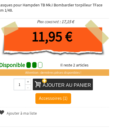
asques pour Hampden TB Mk.I Bombardier torpilleur TFace
cm 1/48.
Prix constaté : 17,15 €
11,95 €
Disponible
Il reste
2
articles
Attention : dernières pièces disponibles !
+
AJOUTER AU PANIER
-
Accessoires (1)
Ajouter à ma liste