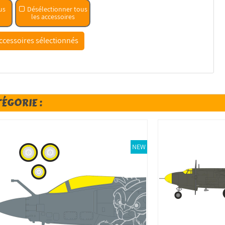
us
Désélectionner tous
les accessoires
TÉGORIE :
NEW