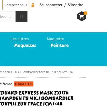
Se connecter / S'inscrire
Contactez-nous
0
Les autres
Maquette
Maquettes
Peinture
mpden TB Mk.I Bombardier torpilleur TFace Icm 1/48
éférence :
EDUAEX1176
EDUARD EXPRESS MASK EX1176
HAMPDEN TB MK.I BOMBARDIER
TORPILLEUR TFACE ICM 1/48