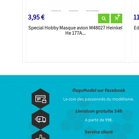
3,95 €
11
Special Hobby Masque avion M48027 Heinkel
Ed
He 177A...
OupsModel sur Facebook
Le coin des passionnés du modélisme.
Livraison gratuite 24h
A partir de 99€.
Service client