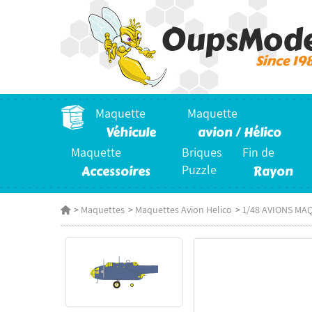
Maquette
Maquette
Véhicule
avion / Hélico
Maquette
Briques
Fin de
Accessoires
Puzzle
Rayon
>
Maquettes
>
Maquettes Avion Helico
>
1/48 AVIONS MA