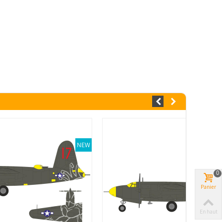
NEW
0
Panier
En haut