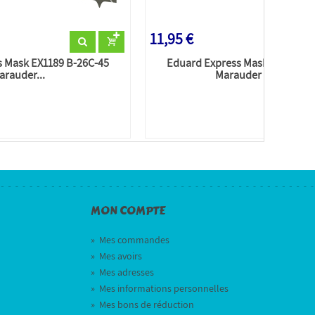
11,95 €
s Mask EX1189 B-26C-45
Eduard Express Mask EX1188 B
arauder...
Marauder TFace...
MON COMPTE
»
Mes commandes
»
Mes avoirs
»
Mes adresses
»
Mes informations personnelles
»
Mes bons de réduction