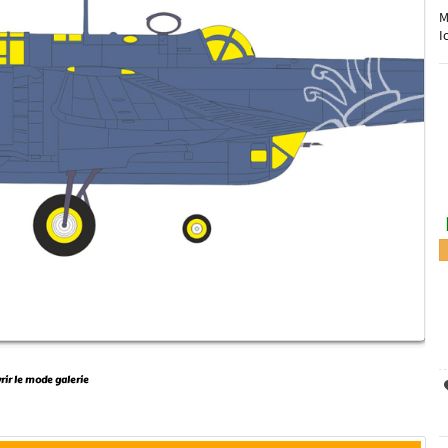
M
I
vrir le mode galerie