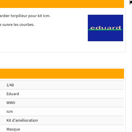
ier torpilleur pour kit Icm.
 suivre les courbes.
1/48
Eduard
WWII
Icm
Kit d'amélioration
Masque