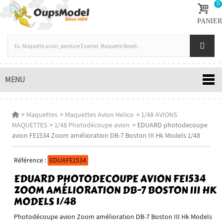
0
PANIER
MENU
>
Maquettes
>
Maquettes Avion Helico
>
1/48 AVIONS
MAQUETTES
>
1/48 Photodécoupe avion
>
EDUARD photodecoupe
avion FE1534 Zoom amélioration DB-7 Boston III Hk Models 1/48
Référence :
EDUAFE1534
EDUARD PHOTODECOUPE AVION FE1534
ZOOM AMÉLIORATION DB-7 BOSTON III HK
MODELS 1/48
Photodécoupe avion Zoom amélioration DB-7 Boston III Hk Models