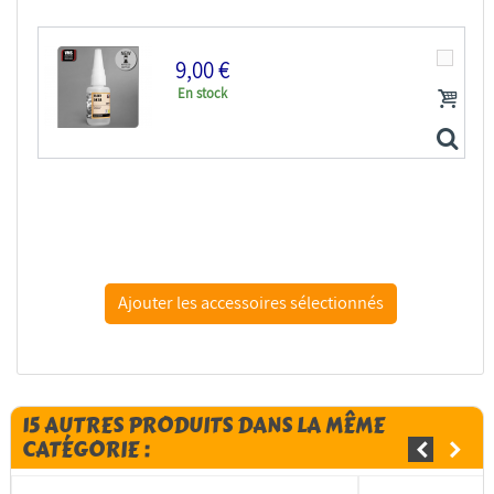
9,00 €
En stock
VMS CM01.PE Flexy 5K CA for PE - Colle cyano 5K pour...
15 AUTRES PRODUITS DANS LA MÊME
CATÉGORIE :