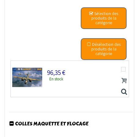
Sélection des
produits de la
catégorie
Désélection des
produits de la
catégorie
96,35 €
En stock
COLLES MAQUETTE ET FLOCAGE
HK Models maquette avion 01F015 DB-7B Boston III 1/48