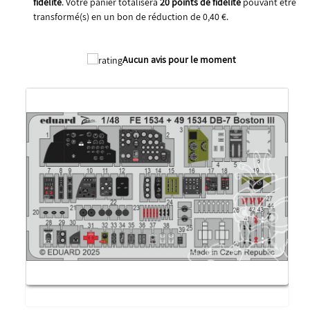
fidélité
. Votre panier totalisera
20
points de fidélité
pouvant être
transformé(s) en un bon de réduction de
0,40 €
.
2025
Aucun avis pour le moment