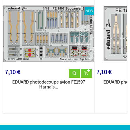
NEW
7,10 €
7,10 €
EDUARD photodecoupe avion FE1597
EDUARD phot
Harnais...