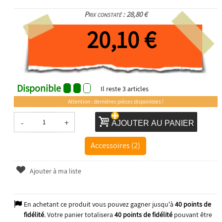
Prix constaté : 28,80 €
20,10 €
Disponible
Il reste
3
articles
Attention : dernières pièces disponibles !
-
+
AJOUTER AU PANIER
Accessoires (2)
Ajouter à ma liste
En achetant ce produit vous pouvez gagner jusqu'à
40
points de
fidélité
. Votre panier totalisera
40
points de fidélité
pouvant être