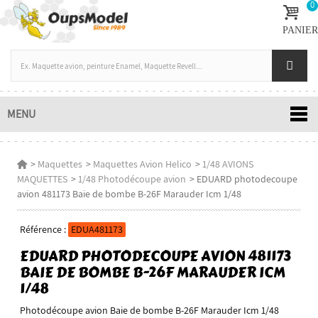
0
PANIER
MENU
>
Maquettes
>
Maquettes Avion Helico
>
1/48 AVIONS
MAQUETTES
>
1/48 Photodécoupe avion
>
EDUARD photodecoupe
avion 481173 Baie de bombe B-26F Marauder Icm 1/48
Référence :
EDUA481173
EDUARD PHOTODECOUPE AVION 481173
BAIE DE BOMBE B-26F MARAUDER ICM
1/48
Photodécoupe avion Baie de bombe B-26F Marauder Icm 1/48