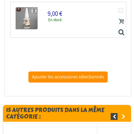
9,00 €
En stock
VMS CM01.PE Flexy 5K CA for PE - Colle cyano 5K pour...
15 AUTRES PRODUITS DANS LA MÊME
CATÉGORIE :