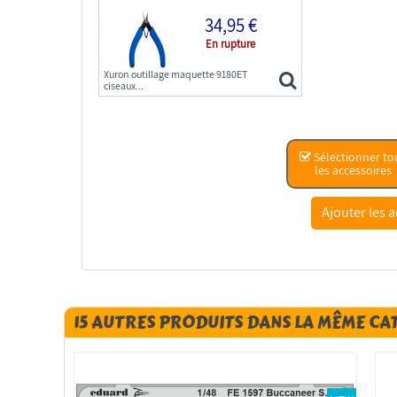
34,95 €
En rupture
Xuron outillage maquette 9180ET
ciseaux...
Sélectionner to
les accessoires
15 AUTRES PRODUITS DANS LA MÊME CA