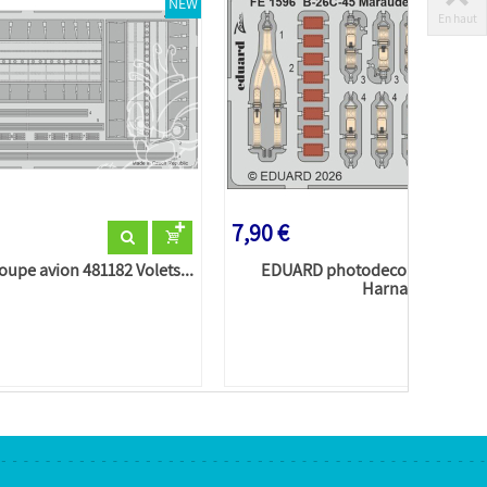
NEW
En haut
7,90 €
pe avion 481182 Volets...
EDUARD photodecoupe avion 
Harnais...