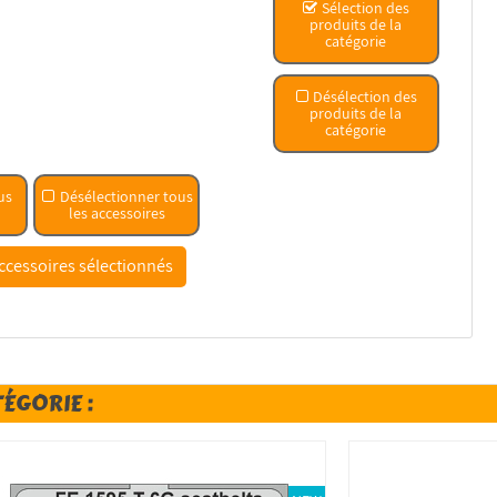
Sélection des
produits de la
catégorie
Désélection des
produits de la
catégorie
us
Désélectionner tous
les accessoires
TÉGORIE :