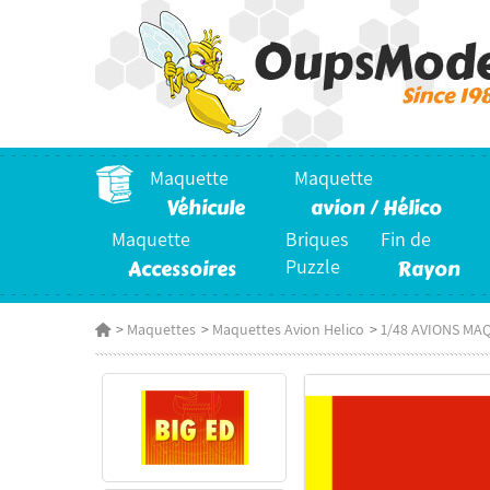
Maquette
Maquette
Véhicule
avion / Hélico
Maquette
Briques
Fin de
Accessoires
Puzzle
Rayon
>
Maquettes
>
Maquettes Avion Helico
>
1/48 AVIONS MA