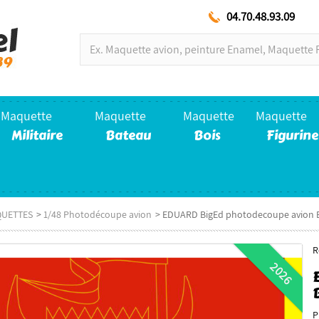
04.70.48.93.09
Maquette
Maquette
Maquette
Maquette
Militaire
Bateau
Bois
Figurine
QUETTES
>
1/48 Photodécoupe avion
>
EDUARD BigEd photodecoupe avion B
R
2026
P