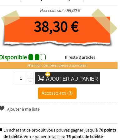
Prix constaté : 55,00 €
38,30 €
Disponible
Il reste
3
articles
Attention : dernières pièces disponibles !
+
AJOUTER AU PANIER
-
Accessoires (3)
Ajouter à ma liste
En achetant ce produit vous pouvez gagner jusqu'à
76
points
de fidélité
. Votre panier totalisera
76
points de fidélité