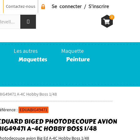
Se connecter / S'inscrire
Contactez-nous
0
Les autres
Maquette
Maquettes
Peinture
IG49471 A-4C Hobby Boss 1/48
éférence :
EDUABIG49471
EDUARD BIGED PHOTODECOUPE AVION
BIG49471 A-4C HOBBY BOSS 1/48
hotodecoupe avion Big Ed A-4C Hobby Boss 1/48