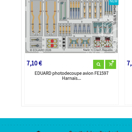
NEW
7,10 €
7,
EDUARD photodecoupe avion FE1597
Harnais...