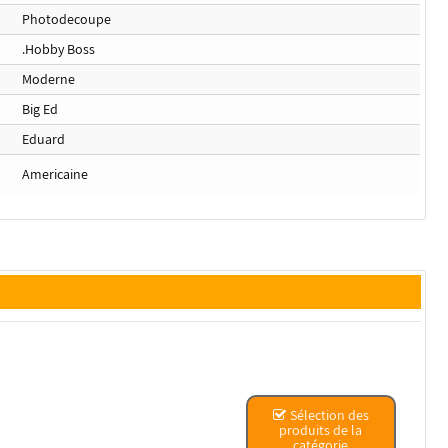
Photodecoupe
.Hobby Boss
Moderne
Big Ed
Eduard
Americaine
Sélection des
produits de la
catégorie