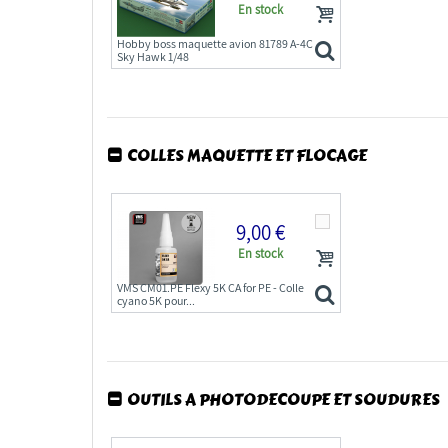
En stock
Hobby boss maquette avion 81789 A-4C
Sky Hawk 1/48
COLLES MAQUETTE ET FLOCAGE
9,00 €
En stock
VMS CM01.PE Flexy 5K CA for PE - Colle
cyano 5K pour...
OUTILS A PHOTODECOUPE ET SOUDURES