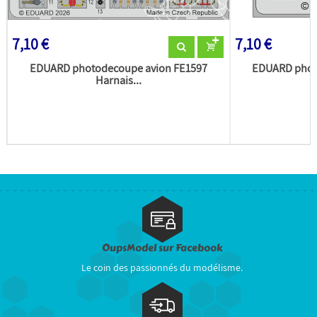
7,10 €
7,10 €
EDUARD photodecoupe avion FE1597
EDUARD phot
Harnais...
OupsModel sur Facebook
Le coin des passionnés du modélisme.