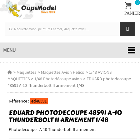
0
PANIER
MENU
>
Maquettes
>
Maquettes Avion Helico
>
1/48 AVIONS
MAQUETTES
>
1/48 Photodécoupe avion
>
EDUARD photodecoupe
48591 A-10 Thunderbolt II armement 1/48
Référence :
ed48591
EDUARD PHOTODECOUPE 48591 A-10
THUNDERBOLT II ARMEMENT 1/48
Photodecoupe A-10 Thunderbolt II armement