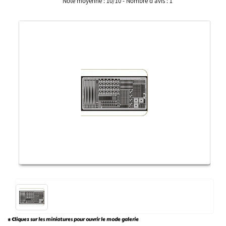
Note moyenne :
10
/
10
- Nombre d'avis :
1
* Cliquez sur les miniatures pour ouvrir le mode galerie