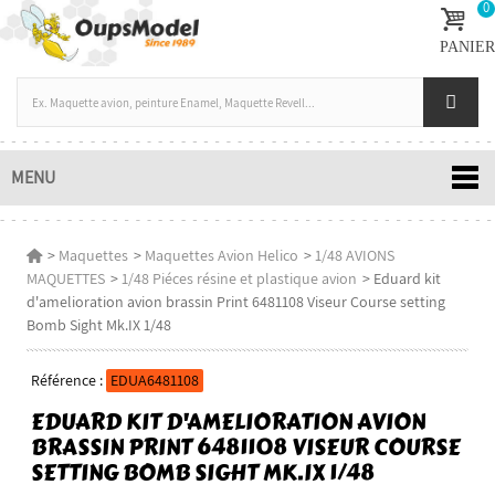
0
PANIER
MENU
>
Maquettes
>
Maquettes Avion Helico
>
1/48 AVIONS
MAQUETTES
>
1/48 Piéces résine et plastique avion
>
Eduard kit
d'amelioration avion brassin Print 6481108 Viseur Course setting
Bomb Sight Mk.IX 1/48
Référence :
EDUA6481108
EDUARD KIT D'AMELIORATION AVION
BRASSIN PRINT 6481108 VISEUR COURSE
SETTING BOMB SIGHT MK.IX 1/48